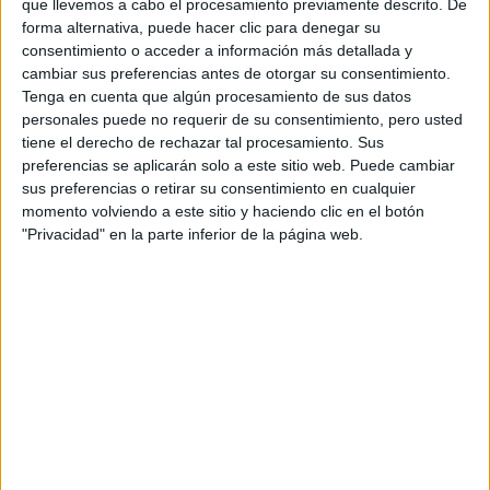
que llevemos a cabo el procesamiento previamente descrito. De
Nombre:
*
forma alternativa, puede hacer clic para denegar su
consentimiento o acceder a información más detallada y
Apellidos:
*
cambiar sus preferencias antes de otorgar su consentimiento.
Tenga en cuenta que algún procesamiento de sus datos
personales puede no requerir de su consentimiento, pero usted
Teléfono:
*
tiene el derecho de rechazar tal procesamiento. Sus
preferencias se aplicarán solo a este sitio web. Puede cambiar
sus preferencias o retirar su consentimiento en cualquier
momento volviendo a este sitio y haciendo clic en el botón
Correo electrónico:
*
"Privacidad" en la parte inferior de la página web.
Ciudad:
Código Postal:
*
Tu País:
Acepto los
términos y condiciones
y la
política de