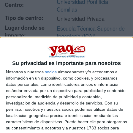
Universidad Pontificia
Centro:
Comillas
Tipo de centro:
Universidad Privada
Lugar donde se
Escuela Técnica Superior de
imparte:
Ingeniería (ICAI)
C/ Alberto Aguilera, 25
Dirección:
28015 Madrid
Madrid
Su privacidad es importante para nosotros
Nosotros y nuestros
socios
almacenamos y/o accedemos a
información en un dispositivo, como cookies, y procesamos
Recibir más
datos personales, como identificadores únicos e información
estándar enviada por un dispositivo para publicidad y contenido
información
personalizado, medición de publicidad y contenido,
investigación de audiencia y desarrollo de servicios.
Con su
permiso, nosotros y nuestros socios podemos utilizar datos de
Rellena este formulario con tus datos. Al pulsar el botón
localización geográfica precisa e identificación mediante las
de enviar, los datos se transmitirán electrónicamente a
Comillas Universidad Pontificia para que te respondan
características de dispositivos. Puede hacer clic para otorgarnos
ellos directamente.
su consentimiento a nosotros y a nuestros 1733 socios para