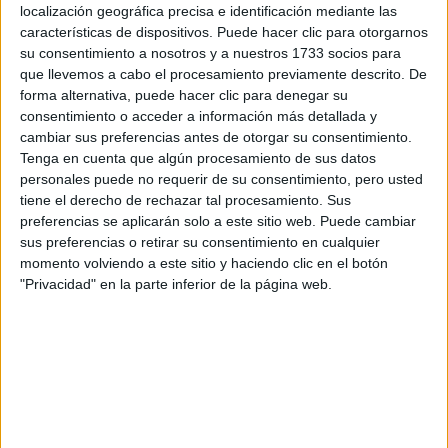
localización geográfica precisa e identificación mediante las
características de dispositivos. Puede hacer clic para otorgarnos
su consentimiento a nosotros y a nuestros 1733 socios para
Recibir más
que llevemos a cabo el procesamiento previamente descrito. De
forma alternativa, puede hacer clic para denegar su
información
consentimiento o acceder a información más detallada y
cambiar sus preferencias antes de otorgar su consentimiento.
Rellena este formulario con tus datos. Al pulsar el botón
Tenga en cuenta que algún procesamiento de sus datos
de enviar, los datos se transmitirán electrónicamente a
personales puede no requerir de su consentimiento, pero usted
Comillas Universidad Pontificia para que te respondan
tiene el derecho de rechazar tal procesamiento. Sus
ellos directamente.
preferencias se aplicarán solo a este sitio web. Puede cambiar
sus preferencias o retirar su consentimiento en cualquier
Nombre:
*
momento volviendo a este sitio y haciendo clic en el botón
"Privacidad" en la parte inferior de la página web.
Apellidos:
*
Teléfono:
*
Correo electrónico:
*