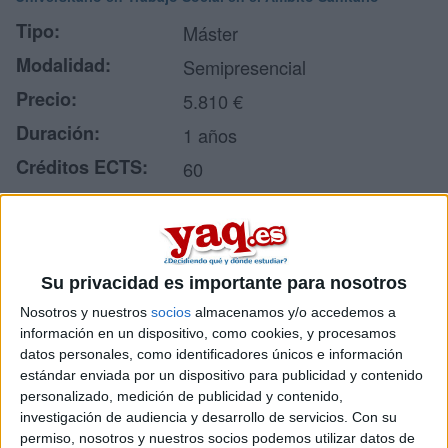
Tipo:
Máster
Modalidad:
Semipresencial
Precio:
5.810 €
Duración:
1 años
Créditos ECTS:
60
Idiomas en los que
Castellano
se imparte:
Centro:
Universidad Pontificia Comillas
Su privacidad es importante para nosotros
Tipo de centro:
Universidad Privada
Nosotros y nuestros
socios
almacenamos y/o accedemos a
Lugar donde se
Facultad de Ciencias Humanas
información en un dispositivo, como cookies, y procesamos
imparte:
y Sociales (CIHS)
datos personales, como identificadores únicos e información
estándar enviada por un dispositivo para publicidad y contenido
C/ Universidad Comillas, 3
personalizado, medición de publicidad y contenido,
Dirección:
28049 Cantoblanco
investigación de audiencia y desarrollo de servicios.
Con su
Madrid
permiso, nosotros y nuestros socios podemos utilizar datos de