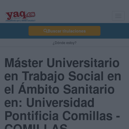
Toggl
navig
Buscar titulaciones
¿Dónde estoy?
Máster Universitario
en Trabajo Social en
el Ámbito Sanitario
en: Universidad
Pontificia Comillas -
COMILLAS