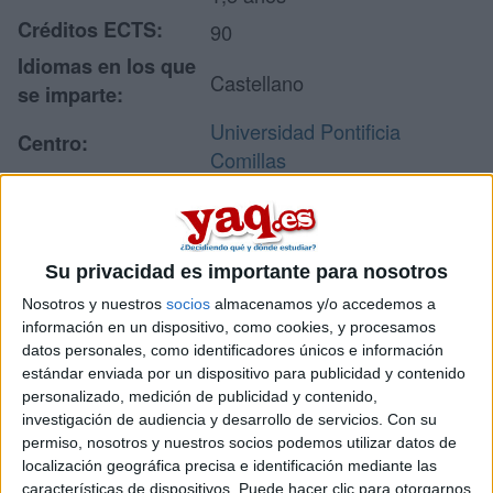
Créditos ECTS:
90
Idiomas en los que
Castellano
se imparte:
Universidad Pontificia
Centro:
Comillas
Tipo de centro:
Universidad Privada
Lugar donde se
Escuela Técnica Superior de
imparte:
Ingeniería (ICAI)
Su privacidad es importante para nosotros
C/ Alberto Aguilera, 25
Nosotros y nuestros
socios
almacenamos y/o accedemos a
Dirección:
28015 Madrid
información en un dispositivo, como cookies, y procesamos
Madrid
datos personales, como identificadores únicos e información
estándar enviada por un dispositivo para publicidad y contenido
personalizado, medición de publicidad y contenido,
investigación de audiencia y desarrollo de servicios.
Con su
Recibir más
permiso, nosotros y nuestros socios podemos utilizar datos de
localización geográfica precisa e identificación mediante las
información
características de dispositivos. Puede hacer clic para otorgarnos