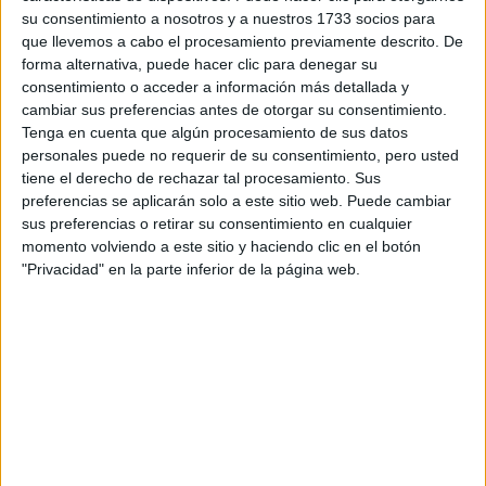
su consentimiento a nosotros y a nuestros 1733 socios para
Rellena este formulario con tus datos. Al pulsar el botón
que llevemos a cabo el procesamiento previamente descrito. De
de enviar, los datos se transmitirán electrónicamente a
forma alternativa, puede hacer clic para denegar su
Comillas Universidad Pontificia para que te respondan
consentimiento o acceder a información más detallada y
ellos directamente.
cambiar sus preferencias antes de otorgar su consentimiento.
Tenga en cuenta que algún procesamiento de sus datos
Nombre:
*
personales puede no requerir de su consentimiento, pero usted
tiene el derecho de rechazar tal procesamiento. Sus
Apellidos:
*
preferencias se aplicarán solo a este sitio web. Puede cambiar
sus preferencias o retirar su consentimiento en cualquier
momento volviendo a este sitio y haciendo clic en el botón
Teléfono:
*
"Privacidad" en la parte inferior de la página web.
Correo electrónico:
*
Ciudad:
Código Postal:
*