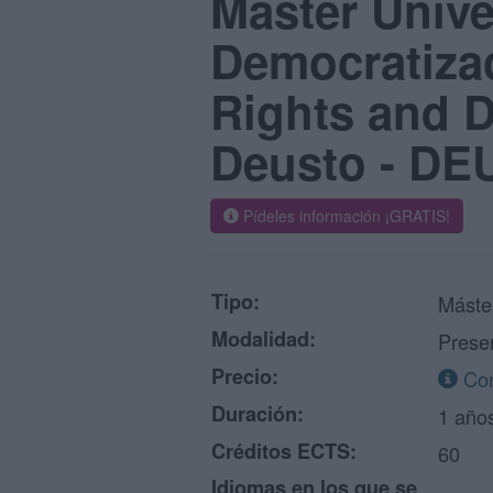
Máster Univ
Democratiza
Rights and D
Deusto - D
Pídeles información ¡GRATIS!
Tipo:
Máste
Modalidad:
Prese
Precio:
Con
Duración:
1 año
Créditos ECTS:
60
Idiomas en los que se