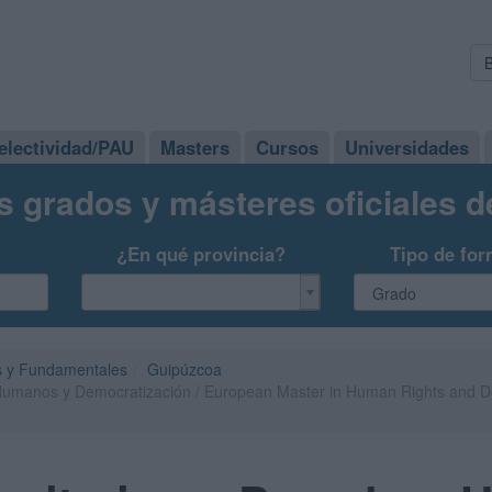
electividad/PAU
Masters
Cursos
Universidades
s grados y másteres oficiales 
¿En qué provincia?
Tipo de for
 y Fundamentales
Guipúzcoa
Humanos y Democratización / European Master in Human Rights and De