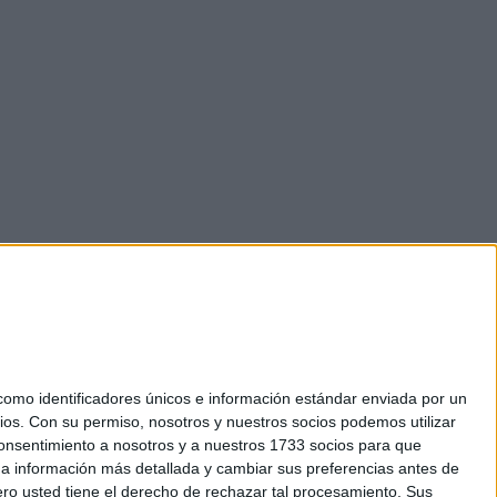
mo identificadores únicos e información estándar enviada por un
ios.
Con su permiso, nosotros y nuestros socios podemos utilizar
okies
 consentimiento a nosotros y a nuestros 1733 socios para que
el. +34 91 593 2767
 a información más detallada y cambiar sus preferencias antes de
o usted tiene el derecho de rechazar tal procesamiento. Sus