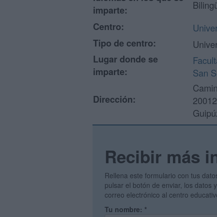
Biling
imparte:
Centro:
Unive
Tipo de centro:
Unive
Lugar donde se
Facul
imparte:
San S
Camin
Dirección:
20012
Guipú
Recibir más i
Rellena este formulario con tus dato
pulsar el botón de enviar, los datos
correo electrónico al centro educati
Tu nombre:
*