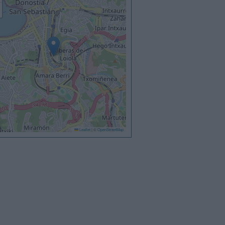
Leaflet
|
©
OpenStreetMap