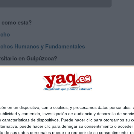
s como esta?
echo
echos Humanos y Fundamentales
rsitario en Guipúzcoa?
os mayores en Guipúzcoa
 en un dispositivo, como cookies, y procesamos datos personales, co
Quiénes somos
|
Contactar
|
Anúnciate
blicidad y contenido, investigación de audiencia y desarrollo de servic
o legal
|
Politica de privacidad
|
Condiciones generales
|
Política de co
as características de dispositivos. Puede hacer clic para otorgarnos su
s Mediterráneo S.L.
- Diego de León 47 - 28006 Madrid [ESPAÑA] - T
ternativa, puede hacer clic para denegar su consentimiento o acceder
 de sus datos personales puede no requerir de su consentimiento, per