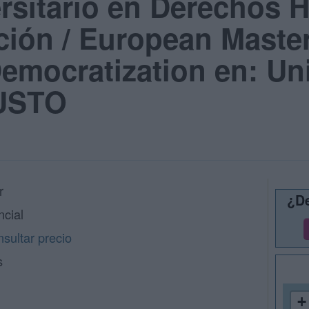
ersitario en Derechos
ción / European Maste
emocratization en: Un
EUSTO
r
¿De
ncial
sultar precio
s
+