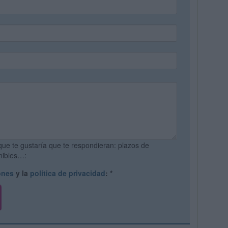
que te gustaría que te respondieran: plazos de
onibles…:
ones
y la
política de privacidad
:
*