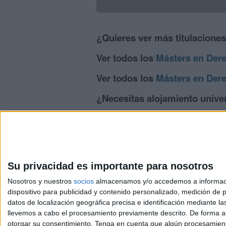
¿Quieres ver más titulacione
Ver todos los
Másters en Der
Ver todos los
Másters en Der
¿Necesitas alojamiento unive
>> Residencias de estudiantes y colegi
Su privacidad es importante para nosotros
Nosotros y nuestros
socios
almacenamos y/o accedemos a información
dispositivo para publicidad y contenido personalizado, medición de pu
Avis
datos de localización geográfica precisa e identificación mediante l
© 2003-2026
Compá
llevemos a cabo el procesamiento previamente descrito. De forma al
otorgar su consentimiento.
Tenga en cuenta que algún procesamiento