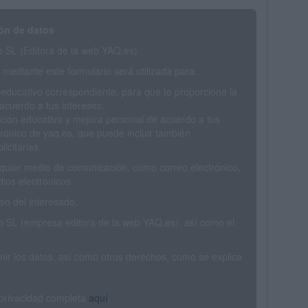
ón de datos
SL (Editora de la web YAQ.es)
mediante este formulario será utilizada para:
 educativo correspondiente, para que te proporcione la
acuerdo a tus intereses.
ción educativa y mejora personal de acuerdo a tus
trónico de yaq.es, que puede incluir también
icitarias.
ualquier medio de comunicación, como correo electrónico,
ios electrónicos.
o del interesado.
SL (empresa editora de la web YAQ.es), así como el
rimir los datos, así como otros derechos, como se explica
 privacidad completa
aquí
.