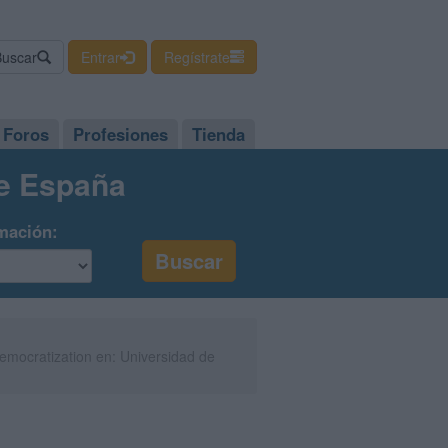
Buscar
Entrar
Regístrate
Foros
Profesiones
Tienda
de España
mación:
mocratization en: Universidad de