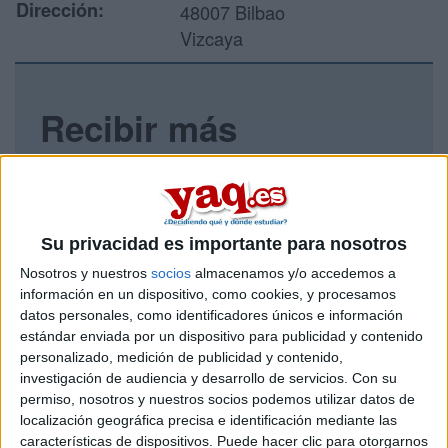
Dirección:
48007 Bilbao
Vizcaya
Recibir más
información
Rellena este formulario con tus datos y un texto con las
preguntas que quieres hacer. Al pulsar el botón de enviar,
Su privacidad es importante para nosotros
los datos y la pregunta que has introducido se enviarán
por correo electrónico al centro educativo para que te
Nosotros y nuestros
socios
almacenamos y/o accedemos a
respondan ellos directamente.
información en un dispositivo, como cookies, y procesamos
Tu nombre:
*
datos personales, como identificadores únicos e información
estándar enviada por un dispositivo para publicidad y contenido
personalizado, medición de publicidad y contenido,
Tus apellidos:
*
investigación de audiencia y desarrollo de servicios.
Con su
permiso, nosotros y nuestros socios podemos utilizar datos de
localización geográfica precisa e identificación mediante las
Tu email:
*
características de dispositivos. Puede hacer clic para otorgarnos