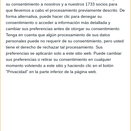
su consentimiento a nosotros y a nuestros 1733 socios para
¿Qué quieres preguntar?
*
que llevemos a cabo el procesamiento previamente descrito. De
forma alternativa, puede hacer clic para denegar su
consentimiento o acceder a información más detallada y
cambiar sus preferencias antes de otorgar su consentimiento.
Tenga en cuenta que algún procesamiento de sus datos
personales puede no requerir de su consentimiento, pero usted
tiene el derecho de rechazar tal procesamiento. Sus
Escribe aquí las dudas o preguntas que te gustaría que te
preferencias se aplicarán solo a este sitio web. Puede cambiar
respondieran: plazos de preinscripción, precios, plazas
sus preferencias o retirar su consentimiento en cualquier
disponibles…:
momento volviendo a este sitio y haciendo clic en el botón
Acepto los
términos y condiciones
y la
política de
"Privacidad" en la parte inferior de la página web.
privacidad
:
*
Información básica sobre protección de datos
Responsable:
Compás Mediterráneo SL (Editora de la