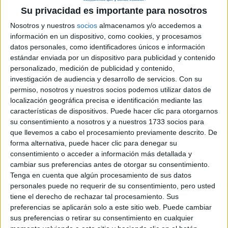
Tipo:
Máster (Titulación propia)
Su privacidad es importante para nosotros
Modalidad:
Presencial
Nosotros y nuestros
socios
almacenamos y/o accedemos a
Precio:
información en un dispositivo, como cookies, y procesamos
4.200 €
datos personales, como identificadores únicos e información
Duración:
1 años
estándar enviada por un dispositivo para publicidad y contenido
personalizado, medición de publicidad y contenido,
Créditos ECTS:
60
investigación de audiencia y desarrollo de servicios.
Con su
Idiomas en los que
permiso, nosotros y nuestros socios podemos utilizar datos de
Castellano
localización geográfica precisa e identificación mediante las
se imparte:
características de dispositivos. Puede hacer clic para otorgarnos
Escuela Internacional de
su consentimiento a nosotros y a nuestros 1733 socios para
Centro:
Protocolo y Eventos
que llevemos a cabo el procesamiento previamente descrito. De
forma alternativa, puede hacer clic para denegar su
Tipo de centro:
Centro Superior Privado
consentimiento o acceder a información más detallada y
Lugar donde se
cambiar sus preferencias antes de otorgar su consentimiento.
Sede Valencia
Tenga en cuenta que algún procesamiento de sus datos
imparte:
personales puede no requerir de su consentimiento, pero usted
Carrer de Jesús 104
tiene el derecho de rechazar tal procesamiento. Sus
Dirección:
46007 Valencia
preferencias se aplicarán solo a este sitio web. Puede cambiar
sus preferencias o retirar su consentimiento en cualquier
Valencia