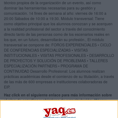
técnico propios de la organización de un evento, así como
dominar las herramientas necesarias para su gestión y
comunicación. 14 fines de semana al año: viernes de 16:00 a
20:00 Sábados de 10:00 a 19:30. Módulo transversal: Tiene
como objetivo principal que los alumnos conozcan y se acerquen
a la realidad profesional del sector a través del conocimiento
directo tanto de las personas como de los escenarios reales en
los que, en un futuro, desarrollarán su profesión., El módulo
transversal se compone de: FOROS EXPERIENCIALES • CICLO
DE CONFERENCIAS ESPECIALIZADAS • VISITAS
INSTITUCIONALES • VISITAS PROFESIONALES • DESARROLLO
DE PROYECTOS Y SOLUCIÓN DE PROBLEMAS • TALLERES
ESPECIALIZACIÓN PARTNERS • PROGRAMA DE
CONTINUIDAD Desarrollo Profesional: Los alumnos realizan
prácticas académicas desde el comienzo de su titulación, a través
de las más de 600 empresas e instituciones colaboradoras de
EIP.
Haz click en el siguiente enlace para más información sobre
el plan de estudios y objetivos de esta titulación:
Máster
Executive en Protocolo, Organización de Eventos y
Comunicación Corporativa