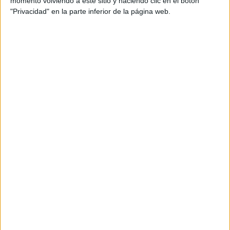
momento volviendo a este sitio y haciendo clic en el botón
"Privacidad" en la parte inferior de la página web.
Recibir más
información
Rellena este formulario con tus datos y un texto con las
preguntas que quieres hacer. Al pulsar el botón de enviar,
los datos y la pregunta que has introducido se enviarán
por correo electrónico al centro educativo para que te
respondan ellos directamente.
Tu nombre:
*
Tus apellidos:
*
Tu email:
*
Localidad:
*