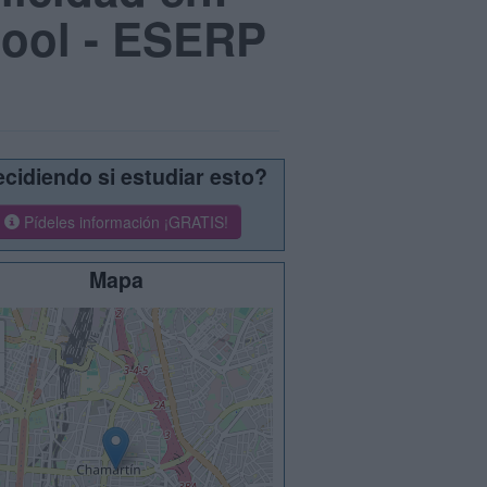
hool - ESERP
cidiendo si estudiar esto?
Pídeles información ¡GRATIS!
Mapa