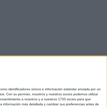
mo identificadores únicos e información estándar enviada por un
ios.
Con su permiso, nosotros y nuestros socios podemos utilizar
okies
 consentimiento a nosotros y a nuestros 1733 socios para que
el. +34 91 593 2767
 a información más detallada y cambiar sus preferencias antes de