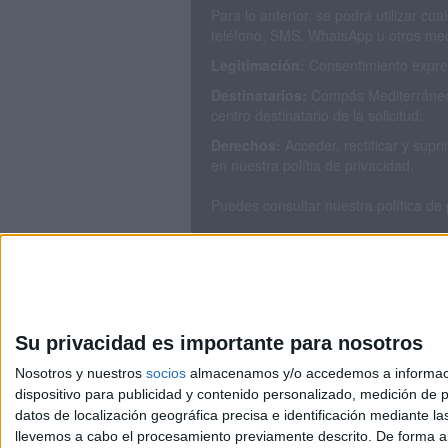
Para lo anterior, se podrá utilizar c
teléfono, SMS, WhatsApp u otros med
Legitimación:
Consentimiento expres
Destinatarios:
Compás Mediterráneo 
centro destinatario de la solicitud.
Derechos:
Acceder, rectificar y sup
en nuestra polítia de privacidad.
Puedes consultar nuestra política de
Su privacidad es importante para nosotros
Nosotros y nuestros
socios
almacenamos y/o accedemos a información
dispositivo para publicidad y contenido personalizado, medición de pu
Avis
datos de localización geográfica precisa e identificación mediante l
© 2003-2026
Compá
llevemos a cabo el procesamiento previamente descrito. De forma al