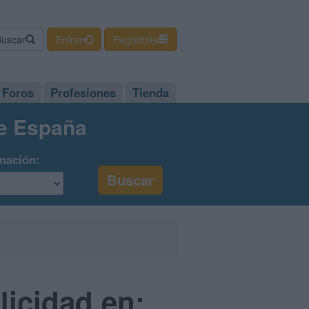
Buscar
Entrar
Regístrate
Foros
Profesiones
Tienda
de España
mación:
licidad en: