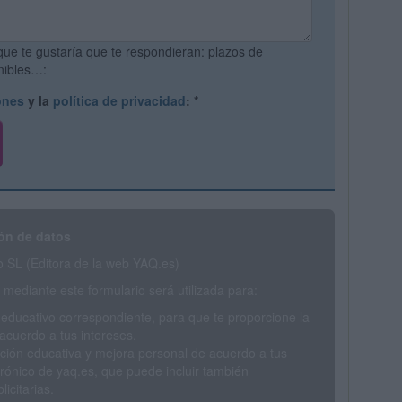
que te gustaría que te respondieran: plazos de
onibles…:
ones
y la
política de privacidad
:
*
ón de datos
SL (Editora de la web YAQ.es)
mediante este formulario será utilizada para:
 educativo correspondiente, para que te proporcione la
acuerdo a tus intereses.
ción educativa y mejora personal de acuerdo a tus
trónico de yaq.es, que puede incluir también
icitarias.