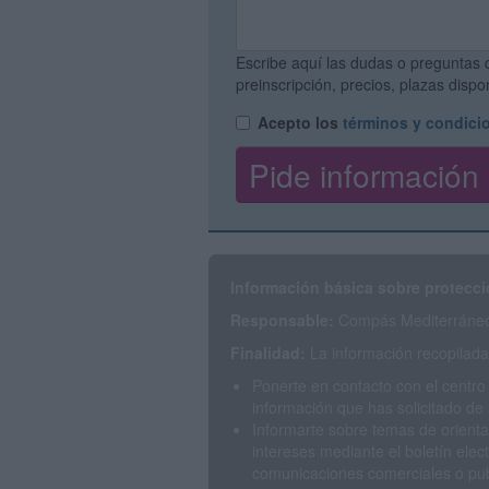
Escribe aquí las dudas o preguntas 
preinscripción, precios, plazas disp
Acepto los
términos y condici
Información básica sobre protecci
Responsable:
Compás Mediterráneo 
Finalidad:
La información recopilada 
Ponerte en contacto con el centro
información que has solicitado de 
Informarte sobre temas de orienta
intereses mediante el boletín elec
comunicaciones comerciales o publ