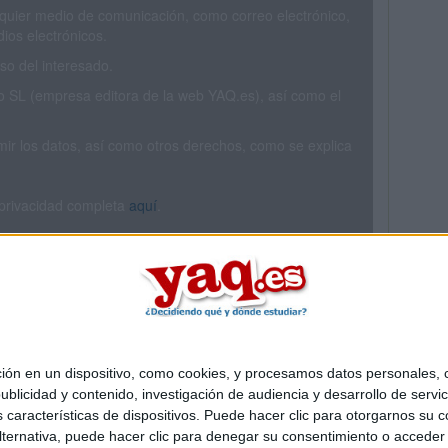
ualquier medio de comunicación, como correo electrónico,
ios electrónicos.
o del interesado.
SL (empresa editora de la web YAQ.es), así como el
rimir los datos, así como otros derechos, como se explica
 privacidad completa
aquí
.
 en un dispositivo, como cookies, y procesamos datos personales, co
Quiénes somos
|
Contactar
|
Anúnciate
blicidad y contenido, investigación de audiencia y desarrollo de servic
o legal
|
Politica de privacidad
|
Condiciones generales
|
Política de co
as características de dispositivos. Puede hacer clic para otorgarnos su
s Mediterráneo S.L.
- Diego de León 47 - 28006 Madrid [ESPAÑA] - T
ternativa, puede hacer clic para denegar su consentimiento o acceder