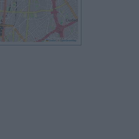
Leaflet
|
©
OpenStreetMap