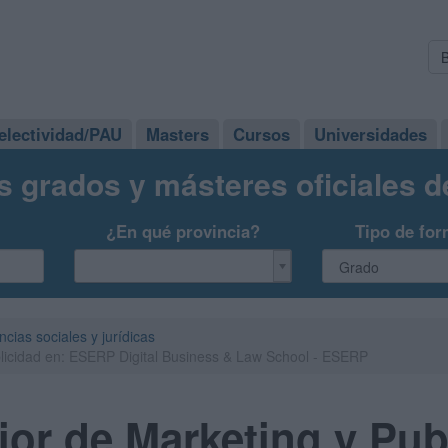
electividad/PAU
Masters
Cursos
Universidades
s grados y másteres oficiales 
¿En qué provincia?
Tipo de for
ncias sociales y jurídicas
licidad en: ESERP Digital Business & Law School - ESERP
or de Marketing y Pub