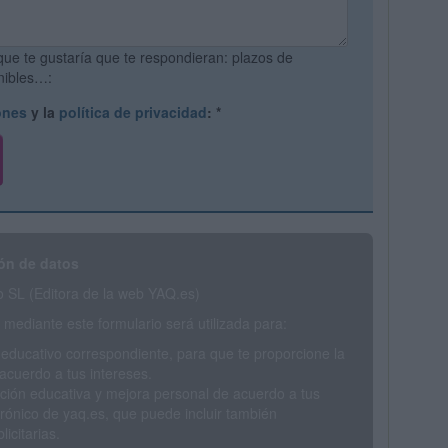
que te gustaría que te respondieran: plazos de
onibles…:
ones
y la
política de privacidad
:
*
ón de datos
SL (Editora de la web YAQ.es)
mediante este formulario será utilizada para:
 educativo correspondiente, para que te proporcione la
acuerdo a tus intereses.
ción educativa y mejora personal de acuerdo a tus
trónico de yaq.es, que puede incluir también
icitarias.