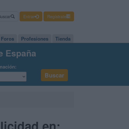
Buscar
Entrar
Regístrate
Foros
Profesiones
Tienda
de España
mación:
licidad en: