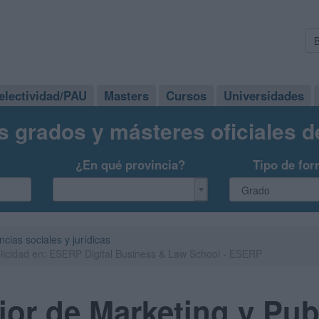
electividad/PAU
Masters
Cursos
Universidades
s grados y másteres oficiales 
¿En qué provincia?
Tipo de for
ncias sociales y jurídicas
licidad en: ESERP Digital Business & Law School - ESERP
or de Marketing y Pub