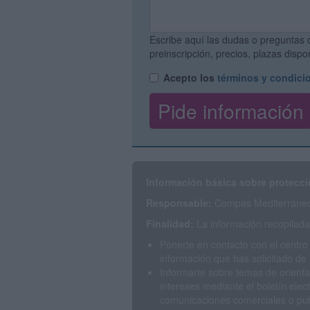
Escribe aquí las dudas o preguntas 
preinscripción, precios, plazas disp
Acepto los
términos y condici
Información básica sobre protecci
Responsable:
Compás Mediterráneo 
Finalidad:
La información recopilada 
Ponerte en contacto con el centro
información que has solicitado de 
Informarte sobre temas de orienta
intereses mediante el boletín elec
comunicaciones comerciales o publ