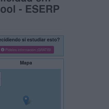
hool - ESERP
cidiendo si estudiar esto?
Pídeles información ¡GRATIS!
Mapa