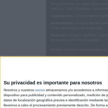
Para lo anterior, se podrá utilizar c
teléfono, SMS, WhatsApp u otros med
Legitimación:
Consentimiento expres
Destinatarios:
Compás Mediterráneo 
centro destinatario de la solicitud.
Derechos:
Acceder, rectificar y sup
en nuestra polítia de privacidad.
Puedes consultar nuestra política de
Su privacidad es importante para nosotros
Nosotros y nuestros
socios
almacenamos y/o accedemos a información
dispositivo para publicidad y contenido personalizado, medición de pu
Avis
datos de localización geográfica precisa e identificación mediante l
© 2003-2026
Compá
llevemos a cabo el procesamiento previamente descrito. De forma al