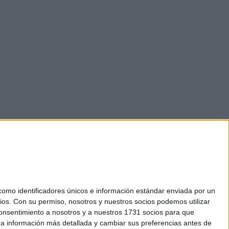
mo identificadores únicos e información estándar enviada por un
ios.
Con su permiso, nosotros y nuestros socios podemos utilizar
okies
 consentimiento a nosotros y a nuestros 1731 socios para que
el. +34 91 593 2767
 a información más detallada y cambiar sus preferencias antes de