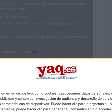
ualquier medio de comunicación, como correo electrónico,
ios electrónicos.
o del interesado.
SL (empresa editora de la web YAQ.es), así como el
rimir los datos, así como otros derechos, como se explica
 privacidad completa
aquí
.
 en un dispositivo, como cookies, y procesamos datos personales, co
Quiénes somos
|
Contactar
|
Anúnciate
blicidad y contenido, investigación de audiencia y desarrollo de servic
o legal
|
Politica de privacidad
|
Condiciones generales
|
Política de co
as características de dispositivos. Puede hacer clic para otorgarnos su
s Mediterráneo S.L.
- Diego de León 47 - 28006 Madrid [ESPAÑA] - T
ternativa, puede hacer clic para denegar su consentimiento o acceder