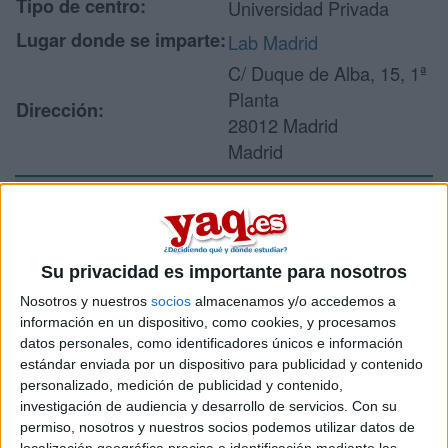
Tipo de centro:
Universidad Privada
Lugar donde se imparte:
Lab Madrid
C/ Duque de Alba, 15, 1ª
Planta
Dirección:
28012 Madrid
Madrid
Recibir más
información
Su privacidad es importante para nosotros
Nosotros y nuestros
socios
almacenamos y/o accedemos a
Rellena este formulario con tus datos y un texto con las
información en un dispositivo, como cookies, y procesamos
preguntas que quieres hacer. Al pulsar el botón de enviar,
datos personales, como identificadores únicos e información
los datos y la pregunta que has introducido se enviarán
estándar enviada por un dispositivo para publicidad y contenido
por correo electrónico al centro educativo para que te
personalizado, medición de publicidad y contenido,
respondan ellos directamente.
investigación de audiencia y desarrollo de servicios.
Con su
Tu nombre:
*
permiso, nosotros y nuestros socios podemos utilizar datos de
localización geográfica precisa e identificación mediante las