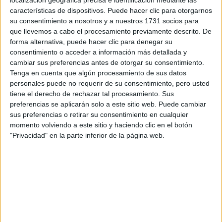
características de dispositivos. Puede hacer clic para otorgarnos
Tus apellidos:
*
su consentimiento a nosotros y a nuestros 1731 socios para
que llevemos a cabo el procesamiento previamente descrito. De
forma alternativa, puede hacer clic para denegar su
Tu email:
*
consentimiento o acceder a información más detallada y
cambiar sus preferencias antes de otorgar su consentimiento.
¿Qué quieres preguntar?
*
Tenga en cuenta que algún procesamiento de sus datos
personales puede no requerir de su consentimiento, pero usted
tiene el derecho de rechazar tal procesamiento. Sus
preferencias se aplicarán solo a este sitio web. Puede cambiar
sus preferencias o retirar su consentimiento en cualquier
momento volviendo a este sitio y haciendo clic en el botón
"Privacidad" en la parte inferior de la página web.
Escribe aquí las dudas o preguntas que te gustaría que te
respondieran: plazos de preinscripción, precios, plazas
disponibles…:
Acepto los
términos y condiciones
y la
política de
privacidad
:
*