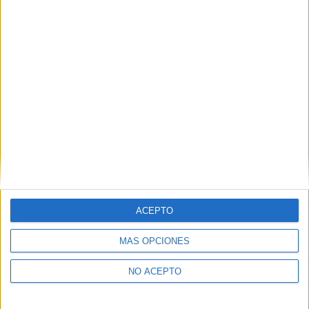
Derechos:
Acceder, rectificar y suprimir los datos, así
como otros derechos, como se explica en nuestra polítia de
privacidad.
Puedes consultar nuestra política de privacidad completa
aquí
.
¿Quieres ver más titulaciones como esta?
Ver todos los
Másters en Robótica y Automática
¿Necesitas alojamiento universitario en
Guipúzcoa?
ACEPTO
>> Residencias de estudiantes y colegios mayores en Guipúzcoa
MÁS OPCIONES
¿Decidiendo si estudiar esto?
NO ACEPTO
Pídeles información ¡GRATIS!