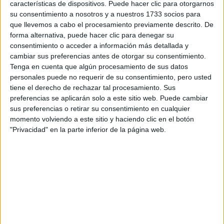
características de dispositivos. Puede hacer clic para otorgarnos
Tu email:
*
su consentimiento a nosotros y a nuestros 1733 socios para
que llevemos a cabo el procesamiento previamente descrito. De
forma alternativa, puede hacer clic para denegar su
¿Qué quieres preguntar?
*
consentimiento o acceder a información más detallada y
cambiar sus preferencias antes de otorgar su consentimiento.
Tenga en cuenta que algún procesamiento de sus datos
personales puede no requerir de su consentimiento, pero usted
tiene el derecho de rechazar tal procesamiento. Sus
preferencias se aplicarán solo a este sitio web. Puede cambiar
Escribe aquí las dudas o preguntas que te gustaría que te
sus preferencias o retirar su consentimiento en cualquier
respondieran: plazos de preinscripción, precios, plazas
momento volviendo a este sitio y haciendo clic en el botón
disponibles…:
"Privacidad" en la parte inferior de la página web.
Acepto los
términos y condiciones
y la
política de
privacidad
:
*