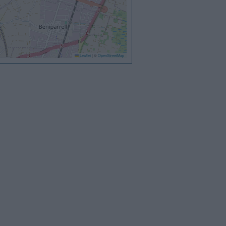
Leaflet
|
©
OpenStreetMap