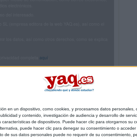
ios electrónicos.
o del interesado.
SL (empresa editora de la web YAQ.es), así como el
rimir los datos, así como otros derechos, como se explica
 privacidad completa
aquí
.
 en un dispositivo, como cookies, y procesamos datos personales, co
Quiénes somos
|
Contactar
|
Anúnciate
blicidad y contenido, investigación de audiencia y desarrollo de servic
o legal
|
Politica de privacidad
|
Condiciones generales
|
Política de co
as características de dispositivos. Puede hacer clic para otorgarnos su
s Mediterráneo S.L.
- Diego de León 47 - 28006 Madrid [ESPAÑA] - T
ternativa, puede hacer clic para denegar su consentimiento o acceder
 de sus datos personales puede no requerir de su consentimiento, per