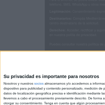
teléfono, SMS, WhatsApp u otros med
Legitimación:
Consentimiento expres
Destinatarios:
Compás Mediterráneo 
centro destinatario de la solicitud.
Derechos:
Acceder, rectificar y sup
en nuestra polítia de privacidad.
Puedes consultar nuestra política de
Su privacidad es importante para nosotros
Nosotros y nuestros
socios
almacenamos y/o accedemos a información
dispositivo para publicidad y contenido personalizado, medición de pu
Avis
datos de localización geográfica precisa e identificación mediante l
© 2003-2026
Compá
llevemos a cabo el procesamiento previamente descrito. De forma al
otorgar su consentimiento.
Tenga en cuenta que algún procesamiento