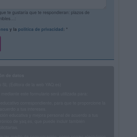
que te gustaría que te respondieran: plazos de
onibles…:
ones
y la
política de privacidad
:
*
ón de datos
SL (Editora de la web YAQ.es)
mediante este formulario será utilizada para:
 educativo correspondiente, para que te proporcione la
acuerdo a tus intereses.
ción educativa y mejora personal de acuerdo a tus
trónico de yaq.es, que puede incluir también
icitarias.
ualquier medio de comunicación, como correo electrónico,