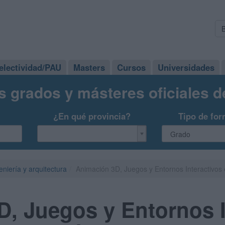
electividad/PAU
Masters
Cursos
Universidades
s grados y másteres oficiales 
¿En qué provincia?
Tipo de for
eniería y arquitectura
Animación 3D, Juegos y Entornos Interactivos e
, Juegos y Entornos I