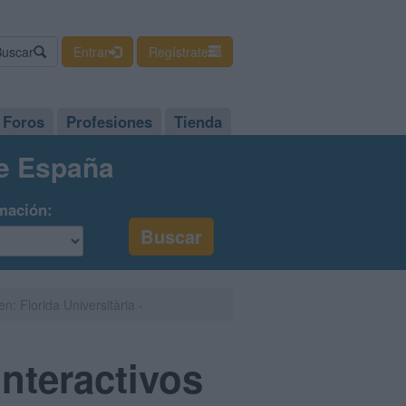
Buscar
Entrar
Regístrate
Foros
Profesiones
Tienda
de España
mación:
n: Florida Universitària -
nteractivos