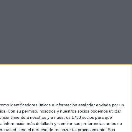
mo identificadores únicos e información estándar enviada por un
ios.
Con su permiso, nosotros y nuestros socios podemos utilizar
okies
 consentimiento a nosotros y a nuestros 1733 socios para que
el. +34 91 593 2767
 a información más detallada y cambiar sus preferencias antes de
o usted tiene el derecho de rechazar tal procesamiento. Sus