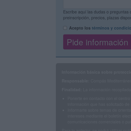
Escribe aquí las dudas o preguntas 
preinscripción, precios, plazas disp
Acepto los
términos y condici
Información básica sobre protecci
Responsable:
Compás Mediterráneo 
Finalidad:
La información recopilada 
Ponerte en contacto con el centro
información que has solicitado de 
Informarte sobre temas de orienta
intereses mediante el boletín elec
comunicaciones comerciales o publ
Para lo anterior, se podrá utilizar c