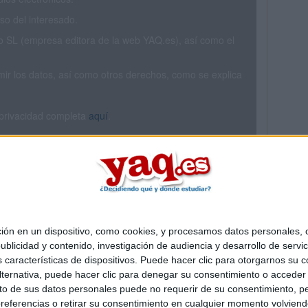
o del interesado.
SL (empresa editora de la web YAQ.es), así como el
rimir los datos, así como otros derechos, como se explica
 privacidad completa
aquí
.
 en un dispositivo, como cookies, y procesamos datos personales, co
Quiénes somos
|
Contactar
|
Anúnciate
blicidad y contenido, investigación de audiencia y desarrollo de servic
o legal
|
Politica de privacidad
|
Condiciones generales
|
Política de co
as características de dispositivos. Puede hacer clic para otorgarnos su
s Mediterráneo S.L.
- Diego de León 47 - 28006 Madrid [ESPAÑA] - T
ternativa, puede hacer clic para denegar su consentimiento o acceder
 de sus datos personales puede no requerir de su consentimiento, per
referencias o retirar su consentimiento en cualquier momento volviendo 