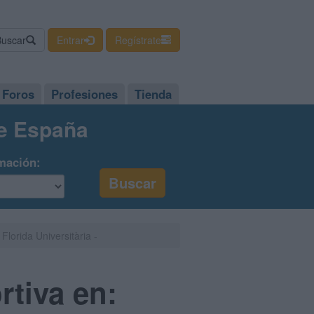
Buscar
Entrar
Regístrate
Foros
Profesiones
Tienda
de España
mación:
lorida Universitària -
tiva en: