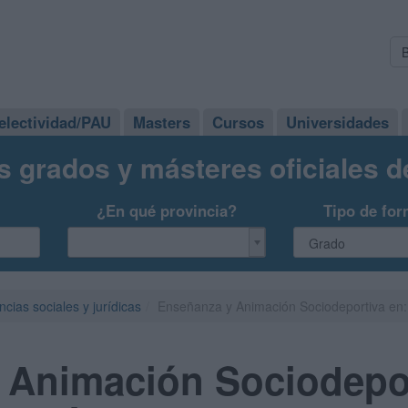
electividad/PAU
Masters
Cursos
Universidades
s grados y másteres oficiales 
¿En qué provincia?
Tipo de for
ncias sociales y jurídicas
Enseñanza y Animación Sociodeportiva en: F
 Animación Sociodepor