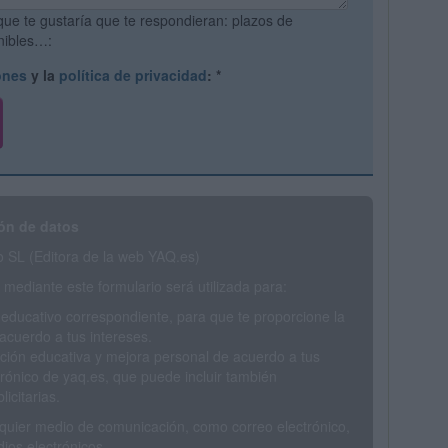
que te gustaría que te respondieran: plazos de
onibles…:
ones
y la
política de privacidad
:
*
ón de datos
SL (Editora de la web YAQ.es)
mediante este formulario será utilizada para:
 educativo correspondiente, para que te proporcione la
acuerdo a tus intereses.
ción educativa y mejora personal de acuerdo a tus
trónico de yaq.es, que puede incluir también
icitarias.
ualquier medio de comunicación, como correo electrónico,
ios electrónicos.