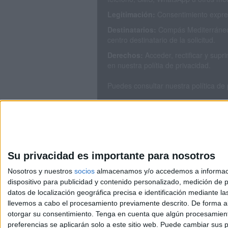
Legitimación:
Consentimiento expres
Destinatarios:
Compás Mediterráneo 
centro destinatario de la solicitud.
Derechos:
Acceder, rectificar y sup
en nuestra polítia de privacidad.
Puedes consultar nuestra política de
Su privacidad es importante para nosotros
Nosotros y nuestros
socios
almacenamos y/o accedemos a información
dispositivo para publicidad y contenido personalizado, medición de pu
Avis
datos de localización geográfica precisa e identificación mediante l
© 2003-2026
Compá
llevemos a cabo el procesamiento previamente descrito. De forma al
otorgar su consentimiento.
Tenga en cuenta que algún procesamiento
preferencias se aplicarán solo a este sitio web. Puede cambiar sus p