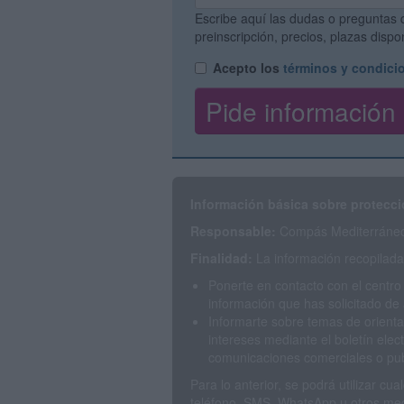
Escribe aquí las dudas o preguntas 
preinscripción, precios, plazas disp
Acepto los
términos y condici
Información básica sobre protecci
Responsable:
Compás Mediterráneo 
Finalidad:
La información recopilada 
Ponerte en contacto con el centro
información que has solicitado de 
Informarte sobre temas de orienta
intereses mediante el boletín elec
comunicaciones comerciales o publ
Para lo anterior, se podrá utilizar c
teléfono, SMS, WhatsApp u otros med