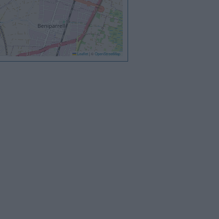
Leaflet
|
©
OpenStreetMap