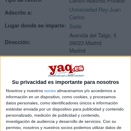
Centro Adscrito Privado
Universidad Rey Juan
Adscrito a:
Carlos
Lugar donde se imparte:
Sede
Avenida del Talgo, 5
Dirección:
28023 Madrid
Madrid
Recibir más
Su privacidad es importante para nosotros
información
Nosotros y nuestros
socios
almacenamos y/o accedemos a
información en un dispositivo, como cookies, y procesamos
Rellena este formulario con tus datos y un texto con las
datos personales, como identificadores únicos e información
preguntas que quieres hacer. Al pulsar el botón de enviar,
estándar enviada por un dispositivo para publicidad y contenido
los datos y la pregunta que has introducido se enviarán
personalizado, medición de publicidad y contenido,
por correo electrónico al centro educativo para que te
investigación de audiencia y desarrollo de servicios.
Con su
respondan ellos directamente.
permiso, nosotros y nuestros socios podemos utilizar datos de