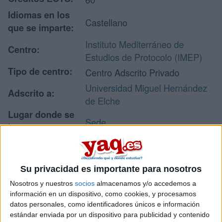
Idiomas en los
Castellano
que se imparte:
Instituto Mediterráneo de
Centro:
Estudios de Protocolo (IMEP)
Tipo de centro:
Centro Adscrito Privado
Universidad Miguel Hernández
Adscrito a:
de Elche
Lugar donde se
Sede
imparte:
Arzobispo Loaces, 3
Dirección:
3003 Alicante
Alicante
Su privacidad es importante para nosotros
Nosotros y nuestros
socios
almacenamos y/o accedemos a
información en un dispositivo, como cookies, y procesamos
datos personales, como identificadores únicos e información
Recibir más
estándar enviada por un dispositivo para publicidad y contenido