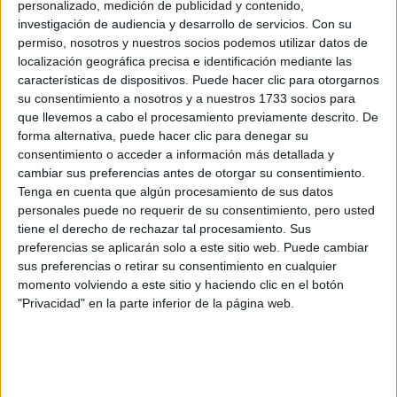
información
personalizado, medición de publicidad y contenido,
investigación de audiencia y desarrollo de servicios.
Con su
permiso, nosotros y nuestros socios podemos utilizar datos de
Rellena este formulario con tus datos y un texto con las
localización geográfica precisa e identificación mediante las
preguntas que quieres hacer. Al pulsar el botón de enviar,
características de dispositivos. Puede hacer clic para otorgarnos
los datos y la pregunta que has introducido se enviarán
su consentimiento a nosotros y a nuestros 1733 socios para
por correo electrónico al centro educativo para que te
que llevemos a cabo el procesamiento previamente descrito. De
respondan ellos directamente.
forma alternativa, puede hacer clic para denegar su
Tu nombre:
*
consentimiento o acceder a información más detallada y
cambiar sus preferencias antes de otorgar su consentimiento.
Tenga en cuenta que algún procesamiento de sus datos
Tus apellidos:
*
personales puede no requerir de su consentimiento, pero usted
tiene el derecho de rechazar tal procesamiento. Sus
Tu email:
*
preferencias se aplicarán solo a este sitio web. Puede cambiar
sus preferencias o retirar su consentimiento en cualquier
momento volviendo a este sitio y haciendo clic en el botón
¿Qué quieres preguntar?
*
"Privacidad" en la parte inferior de la página web.