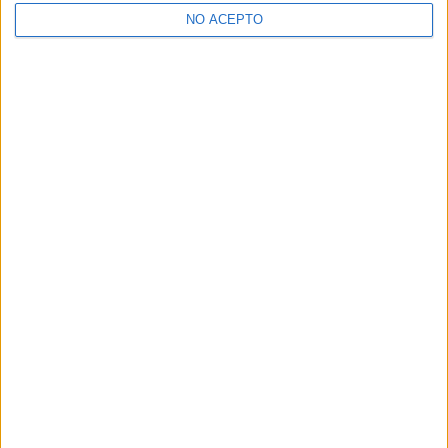
>> Residencias de estudiantes y colegios mayores en Lleida
NO ACEPTO
¿Decidiendo si estudiar esto?
Pídeles información ¡GRATIS!
Mapa
+
−