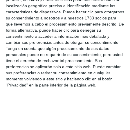
Tus apellidos:
*
localización geográfica precisa e identificación mediante las
características de dispositivos. Puede hacer clic para otorgarnos
su consentimiento a nosotros y a nuestros 1733 socios para
Tu email:
*
que llevemos a cabo el procesamiento previamente descrito. De
forma alternativa, puede hacer clic para denegar su
consentimiento o acceder a información más detallada y
¿Qué quieres preguntar?
*
cambiar sus preferencias antes de otorgar su consentimiento.
Tenga en cuenta que algún procesamiento de sus datos
personales puede no requerir de su consentimiento, pero usted
tiene el derecho de rechazar tal procesamiento. Sus
preferencias se aplicarán solo a este sitio web. Puede cambiar
sus preferencias o retirar su consentimiento en cualquier
Escribe aquí las dudas o preguntas que te gustaría que te
momento volviendo a este sitio y haciendo clic en el botón
respondieran: plazos de preinscripción, precios, plazas
"Privacidad" en la parte inferior de la página web.
disponibles…:
Acepto los
términos y condiciones
y la
política de
privacidad
:
*