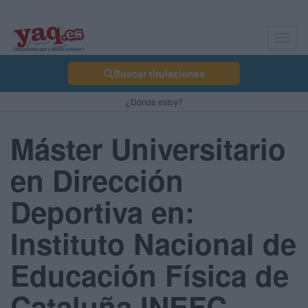
Toggl
navig
Buscar titulaciones
¿Dónde estoy?
Máster Universitario
en Dirección
Deportiva en:
Instituto Nacional de
Educación Física de
Cataluña INEFC -