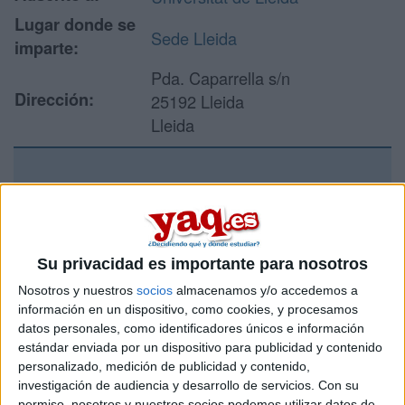
Lugar donde se
Sede Lleida
imparte:
Pda. Caparrella s/n
Dirección:
25192 Lleida
Lleida
Recibir más
información
Su privacidad es importante para nosotros
Rellena este formulario con tus datos y un texto con las
Nosotros y nuestros
socios
almacenamos y/o accedemos a
preguntas que quieres hacer. Al pulsar el botón de enviar,
información en un dispositivo, como cookies, y procesamos
los datos y la pregunta que has introducido se enviarán
datos personales, como identificadores únicos e información
por correo electrónico al centro educativo para que te
respondan ellos directamente.
estándar enviada por un dispositivo para publicidad y contenido
personalizado, medición de publicidad y contenido,
Tu nombre:
*
investigación de audiencia y desarrollo de servicios.
Con su
permiso, nosotros y nuestros socios podemos utilizar datos de