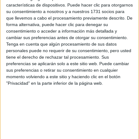
características de dispositivos. Puede hacer clic para otorgarnos
su consentimiento a nosotros y a nuestros 1731 socios para
Tu email:
*
que llevemos a cabo el procesamiento previamente descrito. De
forma alternativa, puede hacer clic para denegar su
consentimiento o acceder a información más detallada y
¿Qué quieres preguntar?
*
cambiar sus preferencias antes de otorgar su consentimiento.
Tenga en cuenta que algún procesamiento de sus datos
personales puede no requerir de su consentimiento, pero usted
tiene el derecho de rechazar tal procesamiento. Sus
preferencias se aplicarán solo a este sitio web. Puede cambiar
sus preferencias o retirar su consentimiento en cualquier
Escribe aquí las dudas o preguntas que te gustaría que te
momento volviendo a este sitio y haciendo clic en el botón
respondieran: plazos de preinscripción, precios, plazas
"Privacidad" en la parte inferior de la página web.
disponibles…:
Acepto los
términos y condiciones
y la
política de
privacidad
:
*