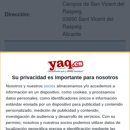
Campus de San Vicent del
Raspeig.
Dirección:
03690 Sant Vicent del
Raspeig
Alicante
Recibir más
información
Su privacidad es importante para nosotros
Rellena este formulario con tus datos y un texto con las
Nosotros y nuestros
socios
almacenamos y/o accedemos a
preguntas que quieres hacer. Al pulsar el botón de enviar,
información en un dispositivo, como cookies, y procesamos
los datos y la pregunta que has introducido se enviarán
datos personales, como identificadores únicos e información
por correo electrónico al centro educativo para que te
estándar enviada por un dispositivo para publicidad y contenido
respondan ellos directamente.
personalizado, medición de publicidad y contenido,
Tu nombre:
*
investigación de audiencia y desarrollo de servicios.
Con su
permiso, nosotros y nuestros socios podemos utilizar datos de
localización geográfica precisa e identificación mediante las
Tus apellidos:
*