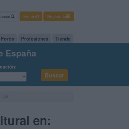
Buscar
Entrar
Regístrate
Foros
Profesiones
Tienda
de España
mación:
 - UA
tural en: