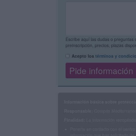
Escribe aquí las dudas o preguntas 
preinscripción, precios, plazas disp
Acepto los
términos y condici
Información básica sobre protecci
Responsable:
Compás Mediterráneo 
Finalidad:
La información recopilada 
Ponerte en contacto con el centro
información que has solicitado de 