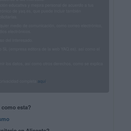
ción educativa y mejora personal de acuerdo a tus
trónico de yaq.es, que puede incluir también
icitarias.
ualquier medio de comunicación, como correo electrónico,
ios electrónicos.
o del interesado.
SL (empresa editora de la web YAQ.es), así como el
rimir los datos, así como otros derechos, como se explica
 privacidad completa
aquí
.
s como esta?
ismo
sitario en Alicante?