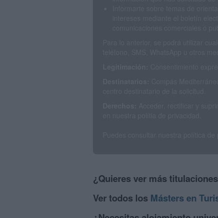
Informarte sobre temas de orienta
intereses mediante el boletín elec
comunicaciones comerciales o publ
Para lo anterior, se podrá utilizar c
teléfono, SMS, WhatsApp u otros med
Legitimación:
Consentimiento expres
Destinatarios:
Compás Mediterráneo 
centro destinatario de la solicitud.
Derechos:
Acceder, rectificar y sup
en nuestra polítia de privacidad.
Puedes consultar nuestra política de
¿Quieres ver más titulacione
Ver todos los
Másters en Tur
¿Necesitas alojamiento univer