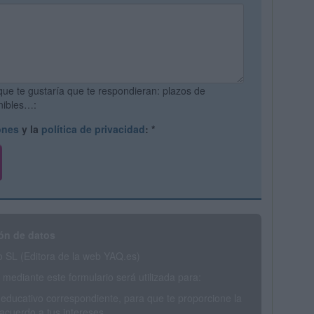
que te gustaría que te respondieran: plazos de
onibles…:
ones
y la
política de privacidad
:
*
ón de datos
SL (Editora de la web YAQ.es)
mediante este formulario será utilizada para:
 educativo correspondiente, para que te proporcione la
acuerdo a tus intereses.