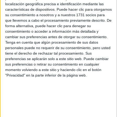
localización geográfica precisa e identificación mediante las
características de dispositivos. Puede hacer clic para otorgarnos
Tus apellidos:
*
su consentimiento a nosotros y a nuestros 1731 socios para
que llevemos a cabo el procesamiento previamente descrito. De
Tu email:
*
forma alternativa, puede hacer clic para denegar su
consentimiento o acceder a información más detallada y
cambiar sus preferencias antes de otorgar su consentimiento.
¿Qué quieres preguntar?
*
Tenga en cuenta que algún procesamiento de sus datos
personales puede no requerir de su consentimiento, pero usted
tiene el derecho de rechazar tal procesamiento. Sus
preferencias se aplicarán solo a este sitio web. Puede cambiar
sus preferencias o retirar su consentimiento en cualquier
momento volviendo a este sitio y haciendo clic en el botón
"Privacidad" en la parte inferior de la página web.
Escribe aquí las dudas o preguntas que te gustaría que te
respondieran: plazos de preinscripción, precios, plazas
disponibles…:
Acepto los
términos y condiciones
y la
política de
privacidad
:
*