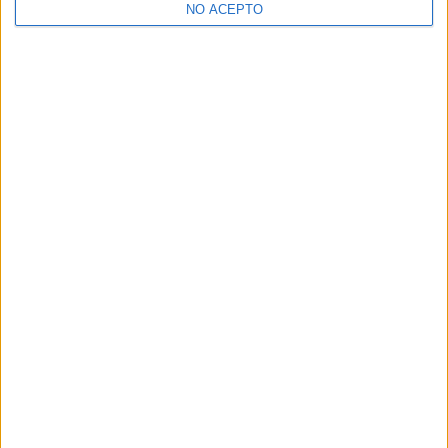
NO ACEPTO
¿Decidiendo si estudiar esto?
Pídeles información ¡GRATIS!
Mapa
+
−
Leaflet
|
©
OpenStreetMap