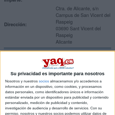
Ctra. de Alicante, s/n
Campus de San Vicent del
Raspeig
Dirección:
03690 Sant Vicent del
Raspeig
Alicante
Recibir más
información
Su privacidad es importante para nosotros
Nosotros y nuestros
socios
almacenamos y/o accedemos a
Rellena este formulario con tus datos y un texto con las
información en un dispositivo, como cookies, y procesamos
preguntas que quieres hacer. Al pulsar el botón de enviar,
datos personales, como identificadores únicos e información
los datos y la pregunta que has introducido se enviarán
estándar enviada por un dispositivo para publicidad y contenido
por correo electrónico al centro educativo para que te
personalizado, medición de publicidad y contenido,
respondan ellos directamente.
investigación de audiencia y desarrollo de servicios.
Con su
Tu nombre:
*
permiso, nosotros y nuestros socios podemos utilizar datos de