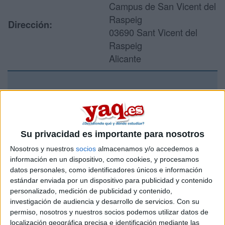
Campus de San Vicent del
Raspeig
Dirección:
03690 Sant Vicent del
Raspeig
Alicante
Recibir más
información
Su privacidad es importante para nosotros
Rellena este formulario con tus datos y un texto con las
Nosotros y nuestros
socios
almacenamos y/o accedemos a
preguntas que quieres hacer. Al pulsar el botón de enviar,
información en un dispositivo, como cookies, y procesamos
los datos y la pregunta que has introducido se enviarán
datos personales, como identificadores únicos e información
por correo electrónico al centro educativo para que te
estándar enviada por un dispositivo para publicidad y contenido
respondan ellos directamente.
personalizado, medición de publicidad y contenido,
Tu nombre:
*
investigación de audiencia y desarrollo de servicios.
Con su
permiso, nosotros y nuestros socios podemos utilizar datos de
localización geográfica precisa e identificación mediante las
Tus apellidos:
*