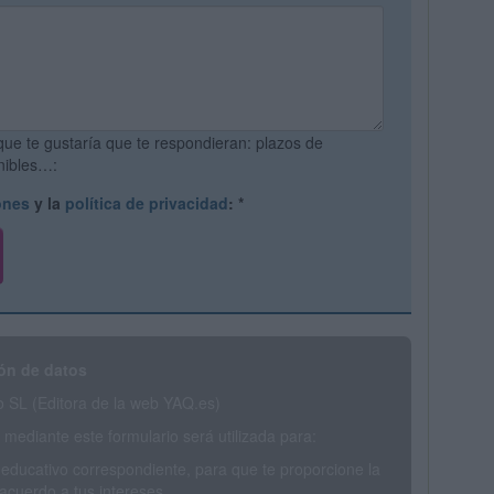
que te gustaría que te respondieran: plazos de
onibles…:
ones
y la
política de privacidad
:
*
ón de datos
SL (Editora de la web YAQ.es)
mediante este formulario será utilizada para:
 educativo correspondiente, para que te proporcione la
acuerdo a tus intereses.