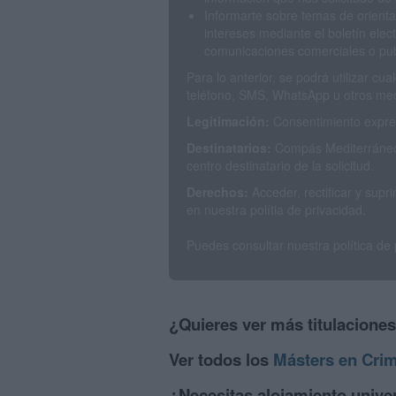
Informarte sobre temas de orienta
intereses mediante el boletín elec
comunicaciones comerciales o publ
Para lo anterior, se podrá utilizar c
teléfono, SMS, WhatsApp u otros med
Legitimación:
Consentimiento expres
Destinatarios:
Compás Mediterráneo 
centro destinatario de la solicitud.
Derechos:
Acceder, rectificar y sup
en nuestra polítia de privacidad.
Puedes consultar nuestra política de
¿Quieres ver más titulacione
Ver todos los
Másters en Crim
¿Necesitas alojamiento univer