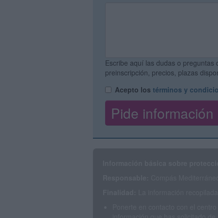
Escribe aquí las dudas o preguntas 
preinscripción, precios, plazas disp
Acepto los
términos y condici
Información básica sobre protecci
Responsable:
Compás Mediterráneo 
Finalidad:
La información recopilada 
Ponerte en contacto con el centro
información que has solicitado de 