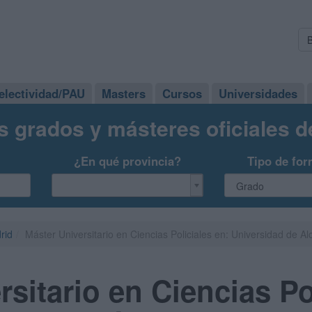
electividad/PAU
Masters
Cursos
Universidades
s grados y másteres oficiales 
¿En qué provincia?
Tipo de for
rid
Máster Universitario en Ciencias Policiales en: Universidad de Al
sitario en Ciencias Po