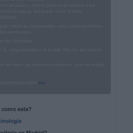
ción educativa y mejora personal de acuerdo a tus
trónico de yaq.es, que puede incluir también
icitarias.
ualquier medio de comunicación, como correo electrónico,
ios electrónicos.
o del interesado.
SL (empresa editora de la web YAQ.es), así como el
rimir los datos, así como otros derechos, como se explica
 privacidad completa
aquí
.
s como esta?
inología
sitario en Madrid?