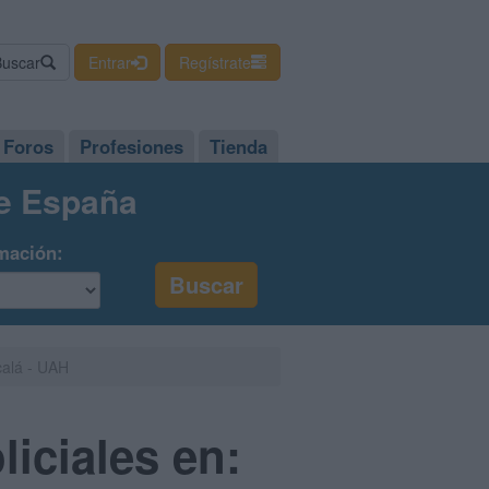
Buscar
Entrar
Regístrate
Foros
Profesiones
Tienda
de España
mación:
calá - UAH
liciales en: