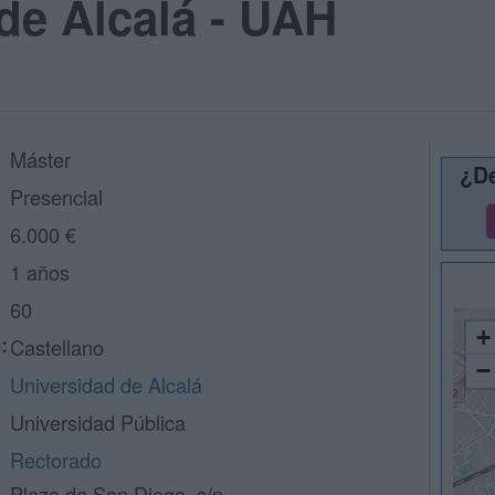
de Alcalá - UAH
Máster
¿De
Presencial
6.000 €
1 años
60
+
:
Castellano
−
Universidad de Alcalá
Universidad Pública
Rectorado
Plaza de San Diego, s/n