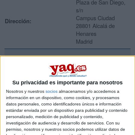
Plaza de San Diego,
s/n
Campus Ciudad
Dirección:
28801 Alcalá de
Henares
Madrid
Recibir más
información
Su privacidad es importante para nosotros
Rellena este formulario con tus datos y un texto con las
Nosotros y nuestros
socios
almacenamos y/o accedemos a
preguntas que quieres hacer. Al pulsar el botón de enviar,
información en un dispositivo, como cookies, y procesamos
los datos y la pregunta que has introducido se enviarán
datos personales, como identificadores únicos e información
por correo electrónico al centro educativo para que te
estándar enviada por un dispositivo para publicidad y contenido
respondan ellos directamente.
personalizado, medición de publicidad y contenido,
investigación de audiencia y desarrollo de servicios.
Con su
Tu nombre:
*
permiso, nosotros y nuestros socios podemos utilizar datos de