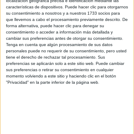
localización geográfica precisa e identificación mediante las
Tus apellidos:
*
características de dispositivos. Puede hacer clic para otorgarnos
su consentimiento a nosotros y a nuestros 1733 socios para
que llevemos a cabo el procesamiento previamente descrito. De
Tu email:
*
forma alternativa, puede hacer clic para denegar su
consentimiento o acceder a información más detallada y
¿Qué quieres preguntar?
*
cambiar sus preferencias antes de otorgar su consentimiento.
Tenga en cuenta que algún procesamiento de sus datos
personales puede no requerir de su consentimiento, pero usted
tiene el derecho de rechazar tal procesamiento. Sus
preferencias se aplicarán solo a este sitio web. Puede cambiar
sus preferencias o retirar su consentimiento en cualquier
momento volviendo a este sitio y haciendo clic en el botón
Escribe aquí las dudas o preguntas que te gustaría que te
"Privacidad" en la parte inferior de la página web.
respondieran: plazos de preinscripción, precios, plazas
disponibles…:
Acepto los
términos y condiciones
y la
política de
privacidad
:
*