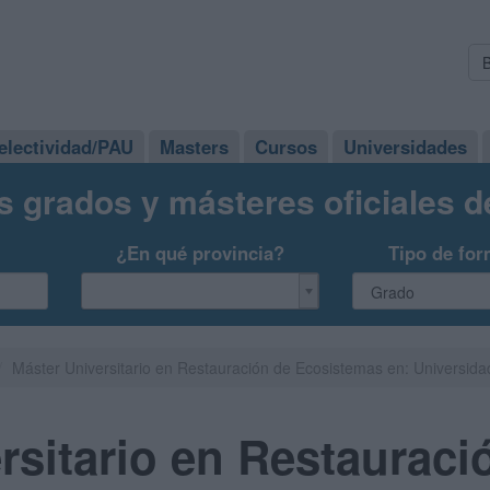
electividad/PAU
Masters
Cursos
Universidades
s grados y másteres oficiales 
¿En qué provincia?
Tipo de for
Máster Universitario en Restauración de Ecosistemas en: Universida
rsitario en Restauraci