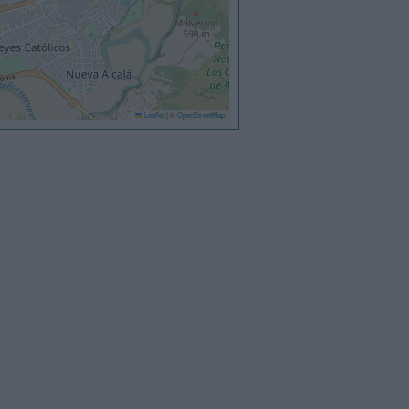
Leaflet
|
©
OpenStreetMap