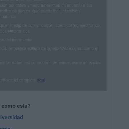
ción educativa y mejora personal de acuerdo a tus
trónico de yaq.es, que puede incluir también
icitarias.
ualquier medio de comunicación, como correo electrónico,
ios electrónicos.
o del interesado.
SL (empresa editora de la web YAQ.es), así como el
rimir los datos, así como otros derechos, como se explica
 privacidad completa
aquí
.
s como esta?
iversidad
ogía