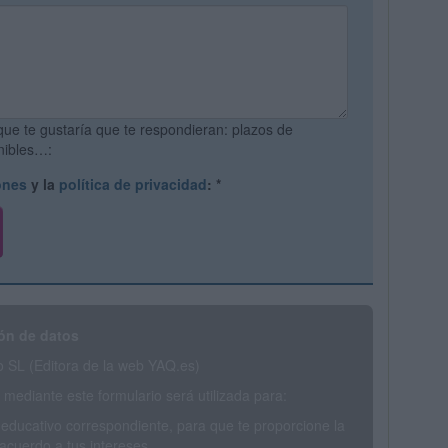
que te gustaría que te respondieran: plazos de
onibles…:
ones
y la
política de privacidad
:
*
ón de datos
SL (Editora de la web YAQ.es)
mediante este formulario será utilizada para:
 educativo correspondiente, para que te proporcione la
acuerdo a tus intereses.