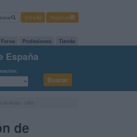
Buscar
Entrar
Regístrate
Foros
Profesiones
Tienda
de España
mación:
d de Alcalá - UAH
ón de