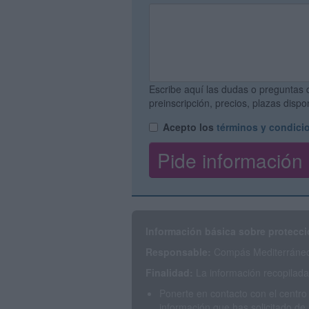
Escribe aquí las dudas o preguntas 
preinscripción, precios, plazas disp
Acepto los
términos y condici
Información básica sobre protecci
Responsable:
Compás Mediterráneo 
Finalidad:
La información recopilada 
Ponerte en contacto con el centro
información que has solicitado de 