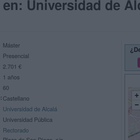
en: Universidad de Al
Máster
¿De
Presencial
2.701 €
1 años
60
+
:
Castellano
−
Universidad de Alcalá
Universidad Pública
Rectorado
Plaza de San Diego, s/n