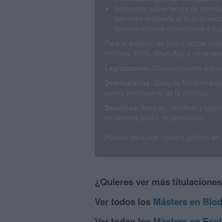
Informarte sobre temas de orienta
intereses mediante el boletín elec
comunicaciones comerciales o publ
Para lo anterior, se podrá utilizar c
teléfono, SMS, WhatsApp u otros med
Legitimación:
Consentimiento expres
Destinatarios:
Compás Mediterráneo 
centro destinatario de la solicitud.
Derechos:
Acceder, rectificar y sup
en nuestra polítia de privacidad.
Puedes consultar nuestra política de
¿Quieres ver más titulacione
Ver todos los
Másters en Biod
Ver todos los
Másters en Ecol