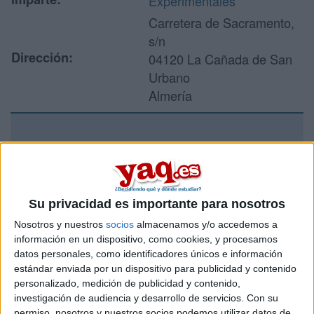
Experimentales
Carretera de Sacramento,
s/n
Dirección:
04120 La Cañada de San
Urbano
Almería
Recibir más
información
Su privacidad es importante para nosotros
Rellena este formulario con tus datos y un texto con las
Nosotros y nuestros
socios
almacenamos y/o accedemos a
preguntas que quieres hacer. Al pulsar el botón de enviar,
los datos y la pregunta que has introducido se enviarán
información en un dispositivo, como cookies, y procesamos
por correo electrónico al centro educativo para que te
datos personales, como identificadores únicos e información
respondan ellos directamente.
estándar enviada por un dispositivo para publicidad y contenido
personalizado, medición de publicidad y contenido,
Tu nombre:
*
investigación de audiencia y desarrollo de servicios.
Con su
permiso, nosotros y nuestros socios podemos utilizar datos de