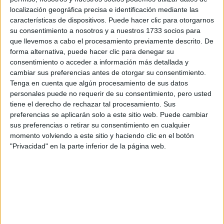
Tus apellidos:
*
localización geográfica precisa e identificación mediante las
características de dispositivos. Puede hacer clic para otorgarnos
su consentimiento a nosotros y a nuestros 1733 socios para
Tu email:
*
que llevemos a cabo el procesamiento previamente descrito. De
forma alternativa, puede hacer clic para denegar su
consentimiento o acceder a información más detallada y
¿Qué quieres preguntar?
*
cambiar sus preferencias antes de otorgar su consentimiento.
Tenga en cuenta que algún procesamiento de sus datos
personales puede no requerir de su consentimiento, pero usted
tiene el derecho de rechazar tal procesamiento. Sus
preferencias se aplicarán solo a este sitio web. Puede cambiar
sus preferencias o retirar su consentimiento en cualquier
Escribe aquí las dudas o preguntas que te gustaría que te
momento volviendo a este sitio y haciendo clic en el botón
respondieran: plazos de preinscripción, precios, plazas
"Privacidad" en la parte inferior de la página web.
disponibles…:
Acepto los
términos y condiciones
y la
política de
privacidad
:
*