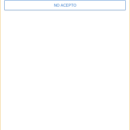
NO ACEPTO
¿Decidiendo si estudiar esto?
Pídeles información ¡GRATIS!
Mapa
+
−