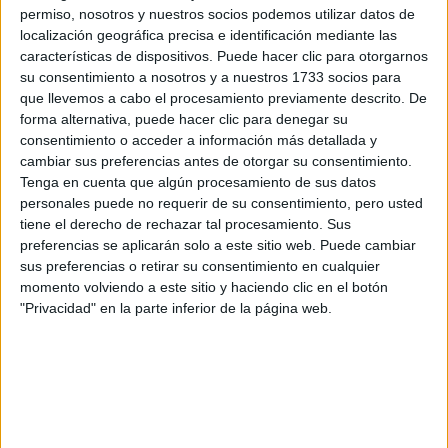
por correo electrónico al centro educativo para que te
permiso, nosotros y nuestros socios podemos utilizar datos de
respondan ellos directamente.
localización geográfica precisa e identificación mediante las
Tu nombre:
*
características de dispositivos. Puede hacer clic para otorgarnos
su consentimiento a nosotros y a nuestros 1733 socios para
que llevemos a cabo el procesamiento previamente descrito. De
Tus apellidos:
*
forma alternativa, puede hacer clic para denegar su
consentimiento o acceder a información más detallada y
cambiar sus preferencias antes de otorgar su consentimiento.
Tu email:
*
Tenga en cuenta que algún procesamiento de sus datos
personales puede no requerir de su consentimiento, pero usted
¿Qué quieres preguntar?
*
tiene el derecho de rechazar tal procesamiento. Sus
preferencias se aplicarán solo a este sitio web. Puede cambiar
sus preferencias o retirar su consentimiento en cualquier
momento volviendo a este sitio y haciendo clic en el botón
"Privacidad" en la parte inferior de la página web.
Escribe aquí las dudas o preguntas que te gustaría que te
respondieran: plazos de preinscripción, precios, plazas
disponibles…:
Acepto los
términos y condiciones
y la
política de