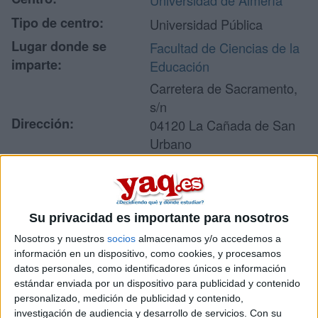
Universidad de Almería
Tipo de centro:
Universidad Pública
Lugar donde se
Facultad de Ciencias de la
imparte:
Educación
Carretera de Sacramento,
s/n
Dirección:
04120 La Cañada de San
Urbano
Almería
Recibir más
Su privacidad es importante para nosotros
Nosotros y nuestros
socios
almacenamos y/o accedemos a
información
información en un dispositivo, como cookies, y procesamos
datos personales, como identificadores únicos e información
Rellena este formulario con tus datos y un texto con las
estándar enviada por un dispositivo para publicidad y contenido
preguntas que quieres hacer. Al pulsar el botón de enviar,
personalizado, medición de publicidad y contenido,
los datos y la pregunta que has introducido se enviarán
investigación de audiencia y desarrollo de servicios.
Con su