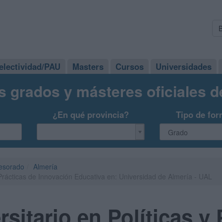
electividad/PAU
Masters
Cursos
Universidades
s grados y másteres oficiales 
¿En qué provincia?
Tipo de for
fesorado
Almería
 Prácticas de Innovación Educativa en: Universidad de Almería - UAL
sitario en Políticas y 