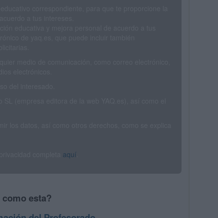
 educativo correspondiente, para que te proporcione la
acuerdo a tus intereses.
ción educativa y mejora personal de acuerdo a tus
trónico de yaq.es, que puede incluir también
icitarias.
ualquier medio de comunicación, como correo electrónico,
ios electrónicos.
o del interesado.
SL (empresa editora de la web YAQ.es), así como el
rimir los datos, así como otros derechos, como se explica
 privacidad completa
aquí
.
s como esta?
mación del Profesorado