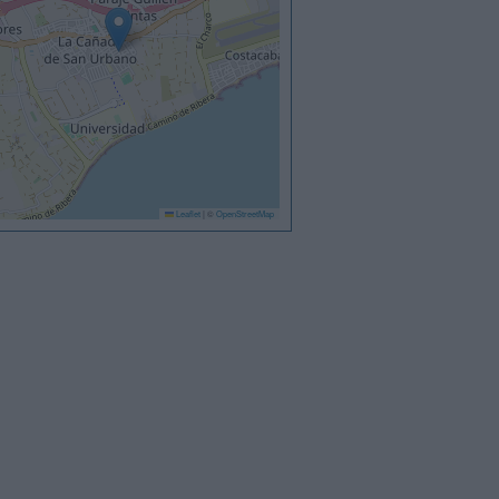
Leaflet
|
©
OpenStreetMap