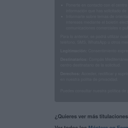
Ponerte en contacto con el centro
información que has solicitado de 
Informarte sobre temas de orienta
intereses mediante el boletín elec
comunicaciones comerciales o publ
Para lo anterior, se podrá utilizar c
teléfono, SMS, WhatsApp u otros med
Legitimación:
Consentimiento expres
Destinatarios:
Compás Mediterráneo 
centro destinatario de la solicitud.
Derechos:
Acceder, rectificar y sup
en nuestra polítia de privacidad.
Puedes consultar nuestra política de
¿Quieres ver más titulacione
Ver todos los
Másters en For