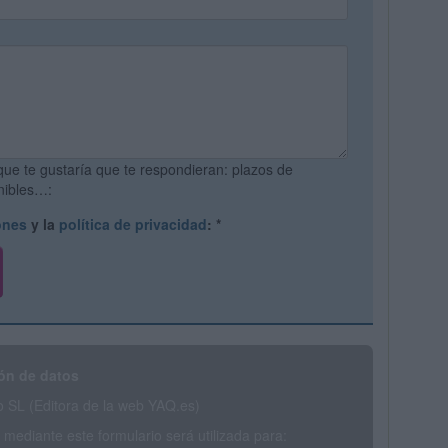
que te gustaría que te respondieran: plazos de
onibles…:
ones
y la
política de privacidad
:
*
ón de datos
SL (Editora de la web YAQ.es)
mediante este formulario será utilizada para: