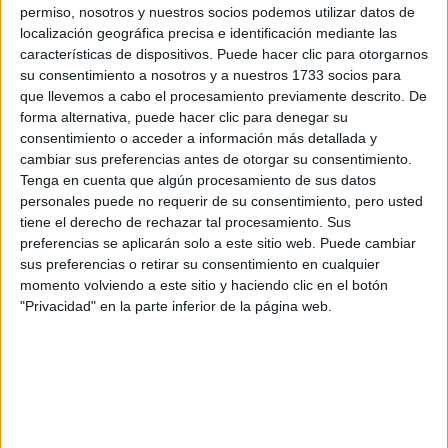
Tu nombre:
*
permiso, nosotros y nuestros socios podemos utilizar datos de
localización geográfica precisa e identificación mediante las
características de dispositivos. Puede hacer clic para otorgarnos
Tus apellidos:
*
su consentimiento a nosotros y a nuestros 1733 socios para
que llevemos a cabo el procesamiento previamente descrito. De
Tu email:
*
forma alternativa, puede hacer clic para denegar su
consentimiento o acceder a información más detallada y
cambiar sus preferencias antes de otorgar su consentimiento.
¿Qué quieres preguntar?
*
Tenga en cuenta que algún procesamiento de sus datos
personales puede no requerir de su consentimiento, pero usted
tiene el derecho de rechazar tal procesamiento. Sus
preferencias se aplicarán solo a este sitio web. Puede cambiar
sus preferencias o retirar su consentimiento en cualquier
momento volviendo a este sitio y haciendo clic en el botón
"Privacidad" en la parte inferior de la página web.
Escribe aquí las dudas o preguntas que te gustaría que te
respondieran: plazos de preinscripción, precios, plazas
disponibles…:
Acepto los
términos y condiciones
y la
política de
privacidad
:
*