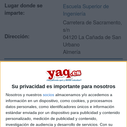
Lugar donde se
Escuela Superior de
imparte:
Ingeniería
Carretera de Sacramento,
s/n
Dirección:
04120 La Cañada de San
Urbano
Almería
Recibir más
información
Su privacidad es importante para nosotros
Nosotros y nuestros
socios
almacenamos y/o accedemos a
Rellena este formulario con tus datos y un texto con las
información en un dispositivo, como cookies, y procesamos
preguntas que quieres hacer. Al pulsar el botón de enviar,
datos personales, como identificadores únicos e información
los datos y la pregunta que has introducido se enviarán
estándar enviada por un dispositivo para publicidad y contenido
por correo electrónico al centro educativo para que te
personalizado, medición de publicidad y contenido,
respondan ellos directamente.
investigación de audiencia y desarrollo de servicios.
Con su