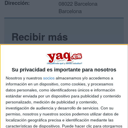
Dirección:
08022 Barcelona
Barcelona
Recibir más
información
Rellena este formulario con tus datos y un texto con las
preguntas que quieres hacer. Al pulsar el botón de enviar,
Su privacidad es importante para nosotros
los datos y la pregunta que has introducido se enviarán
por correo electrónico al centro educativo para que te
Nosotros y nuestros
socios
almacenamos y/o accedemos a
respondan ellos directamente.
información en un dispositivo, como cookies, y procesamos
Tu nombre:
*
datos personales, como identificadores únicos e información
estándar enviada por un dispositivo para publicidad y contenido
personalizado, medición de publicidad y contenido,
Tus apellidos:
*
investigación de audiencia y desarrollo de servicios.
Con su
permiso, nosotros y nuestros socios podemos utilizar datos de
localización geográfica precisa e identificación mediante las
Tu email:
*
características de dispositivos. Puede hacer clic para otorgarnos