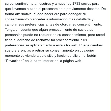
su consentimiento a nosotros y a nuestros 1733 socios para
¿Qué quieres preguntar?
*
que llevemos a cabo el procesamiento previamente descrito. De
forma alternativa, puede hacer clic para denegar su
consentimiento o acceder a información más detallada y
cambiar sus preferencias antes de otorgar su consentimiento.
Tenga en cuenta que algún procesamiento de sus datos
personales puede no requerir de su consentimiento, pero usted
tiene el derecho de rechazar tal procesamiento. Sus
Escribe aquí las dudas o preguntas que te gustaría que te
preferencias se aplicarán solo a este sitio web. Puede cambiar
respondieran: plazos de preinscripción, precios, plazas
sus preferencias o retirar su consentimiento en cualquier
disponibles…:
momento volviendo a este sitio y haciendo clic en el botón
Acepto los
términos y condiciones
y la
política de
"Privacidad" en la parte inferior de la página web.
privacidad
:
*
Información básica sobre protección de datos
Responsable:
Compás Mediterráneo SL (Editora de la