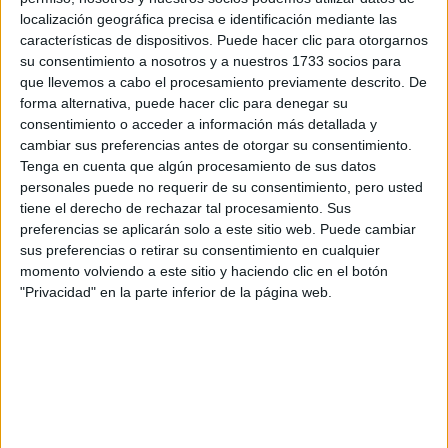
localización geográfica precisa e identificación mediante las
Tu nombre:
*
características de dispositivos. Puede hacer clic para otorgarnos
su consentimiento a nosotros y a nuestros 1733 socios para
Tus apellidos:
*
que llevemos a cabo el procesamiento previamente descrito. De
forma alternativa, puede hacer clic para denegar su
consentimiento o acceder a información más detallada y
Tu email:
*
cambiar sus preferencias antes de otorgar su consentimiento.
Tenga en cuenta que algún procesamiento de sus datos
¿Qué quieres preguntar?
*
personales puede no requerir de su consentimiento, pero usted
tiene el derecho de rechazar tal procesamiento. Sus
preferencias se aplicarán solo a este sitio web. Puede cambiar
sus preferencias o retirar su consentimiento en cualquier
momento volviendo a este sitio y haciendo clic en el botón
"Privacidad" en la parte inferior de la página web.
Escribe aquí las dudas o preguntas que te gustaría que te
respondieran: plazos de preinscripción, precios, plazas
disponibles…:
Acepto los
términos y condiciones
y la
política de
privacidad
:
*