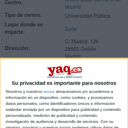
Centro:
Madrid
Tipo de centro:
Universidad Pública
Lugar donde se
Sede
imparte:
C/ Madrid, 126
Dirección:
28903 Getafe
Madrid
Recibir más
Su privacidad es importante para nosotros
información
Nosotros y nuestros
socios
almacenamos y/o accedemos a
información en un dispositivo, como cookies, y procesamos
Rellena este formulario con tus datos y un texto con las
datos personales, como identificadores únicos e información
preguntas que quieres hacer. Al pulsar el botón de enviar,
estándar enviada por un dispositivo para publicidad y contenido
los datos y la pregunta que has introducido se enviarán
personalizado, medición de publicidad y contenido,
por correo electrónico al centro educativo para que te
investigación de audiencia y desarrollo de servicios.
Con su
respondan ellos directamente.
permiso, nosotros y nuestros socios podemos utilizar datos de