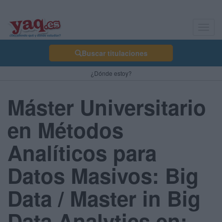
Toggl
navig
Buscar titulaciones
¿Dónde estoy?
Máster Universitario
en Métodos
Analíticos para
Datos Masivos: Big
Data / Master in Big
Data Analytics en: