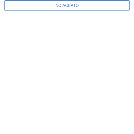
NO ACEPTO
¿Decidiendo si estudiar esto?
Pídeles información ¡GRATIS!
Mapa
+
−