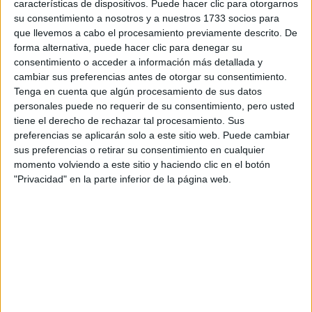
características de dispositivos. Puede hacer clic para otorgarnos
su consentimiento a nosotros y a nuestros 1733 socios para
que llevemos a cabo el procesamiento previamente descrito. De
¿Qué quieres preguntar?
*
forma alternativa, puede hacer clic para denegar su
consentimiento o acceder a información más detallada y
cambiar sus preferencias antes de otorgar su consentimiento.
Tenga en cuenta que algún procesamiento de sus datos
personales puede no requerir de su consentimiento, pero usted
tiene el derecho de rechazar tal procesamiento. Sus
Escribe aquí las dudas o preguntas que te gustaría que te
preferencias se aplicarán solo a este sitio web. Puede cambiar
respondieran: plazos de preinscripción, precios, plazas
sus preferencias o retirar su consentimiento en cualquier
disponibles…:
momento volviendo a este sitio y haciendo clic en el botón
"Privacidad" en la parte inferior de la página web.
Acepto los
términos y condiciones
y la
política de
privacidad
:
*
Información básica sobre protección de datos