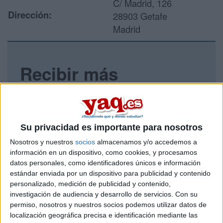
C/ Madrid, 126
Dirección:
28903 Getafe
Madrid
Recibir más
información
Rellena este formulario con tus datos y un texto con las
preguntas que quieres hacer. Al pulsar el botón de enviar,
Su privacidad es importante para nosotros
los datos y la pregunta que has introducido se enviarán
por correo electrónico al centro educativo para que te
Nosotros y nuestros
socios
almacenamos y/o accedemos a
respondan ellos directamente.
información en un dispositivo, como cookies, y procesamos
datos personales, como identificadores únicos e información
Tu nombre:
*
estándar enviada por un dispositivo para publicidad y contenido
personalizado, medición de publicidad y contenido,
Tus apellidos:
*
investigación de audiencia y desarrollo de servicios.
Con su
permiso, nosotros y nuestros socios podemos utilizar datos de
localización geográfica precisa e identificación mediante las
Tu email:
*