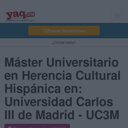
Toggl
navig
Buscar titulaciones
¿Dónde estoy?
Máster Universitario
en Herencia Cultural
Hispánica en:
Universidad Carlos
III de Madrid - UC3M