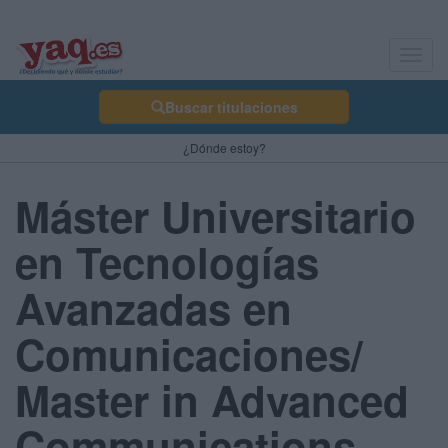
Toggl
navig
Buscar titulaciones
¿Dónde estoy?
Máster Universitario
en Tecnologías
Avanzadas en
Comunicaciones/
Master in Advanced
Communications