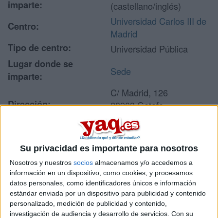
imparte:
(castellano/inglés)
Universidad Carlos III de
Centro:
Madrid
Tipo de centro:
Universidad Pública
Lugar donde se
Sede
imparte:
C/ Madrid, 126
Dirección:
28903 Getafe
Madrid
Su privacidad es importante para nosotros
Recibir más
Nosotros y nuestros
socios
almacenamos y/o accedemos a
información
información en un dispositivo, como cookies, y procesamos
datos personales, como identificadores únicos e información
estándar enviada por un dispositivo para publicidad y contenido
Rellena este formulario con tus datos y un texto con las
personalizado, medición de publicidad y contenido,
preguntas que quieres hacer. Al pulsar el botón de enviar,
investigación de audiencia y desarrollo de servicios.
Con su