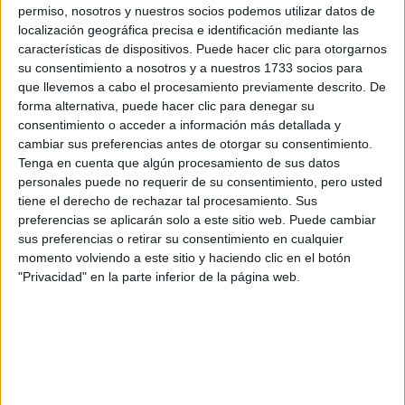
los datos y la pregunta que has introducido se enviarán
permiso, nosotros y nuestros socios podemos utilizar datos de
por correo electrónico al centro educativo para que te
localización geográfica precisa e identificación mediante las
respondan ellos directamente.
características de dispositivos. Puede hacer clic para otorgarnos
Tu nombre:
*
su consentimiento a nosotros y a nuestros 1733 socios para
que llevemos a cabo el procesamiento previamente descrito. De
forma alternativa, puede hacer clic para denegar su
Tus apellidos:
*
consentimiento o acceder a información más detallada y
cambiar sus preferencias antes de otorgar su consentimiento.
Tu email:
*
Tenga en cuenta que algún procesamiento de sus datos
personales puede no requerir de su consentimiento, pero usted
tiene el derecho de rechazar tal procesamiento. Sus
¿Qué quieres preguntar?
*
preferencias se aplicarán solo a este sitio web. Puede cambiar
sus preferencias o retirar su consentimiento en cualquier
momento volviendo a este sitio y haciendo clic en el botón
"Privacidad" en la parte inferior de la página web.
Escribe aquí las dudas o preguntas que te gustaría que te
respondieran: plazos de preinscripción, precios, plazas
disponibles…:
Acepto los
términos y condiciones
y la
política de