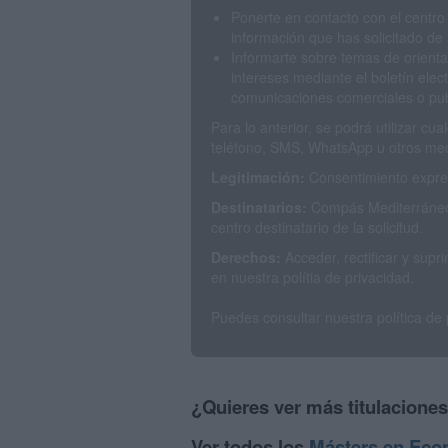
Ponerte en contacto con el centro
información que has solicitado de 
Informarte sobre temas de orienta
intereses mediante el boletín elec
comunicaciones comerciales o publ
Para lo anterior, se podrá utilizar c
teléfono, SMS, WhatsApp u otros med
Legitimación:
Consentimiento expres
Destinatarios:
Compás Mediterráneo 
centro destinatario de la solicitud.
Derechos:
Acceder, rectificar y sup
en nuestra polítia de privacidad.
Puedes consultar nuestra política de
¿Quieres ver más titulacione
Ver todos los
Másters en Eco