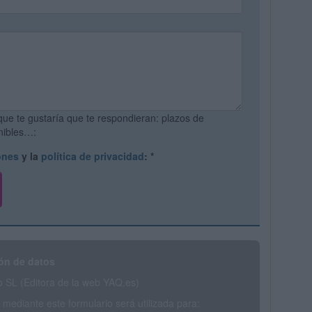
que te gustaría que te respondieran: plazos de
onibles…:
ones
y la
política de privacidad
:
*
ón de datos
SL (Editora de la web YAQ.es)
mediante este formulario será utilizada para: