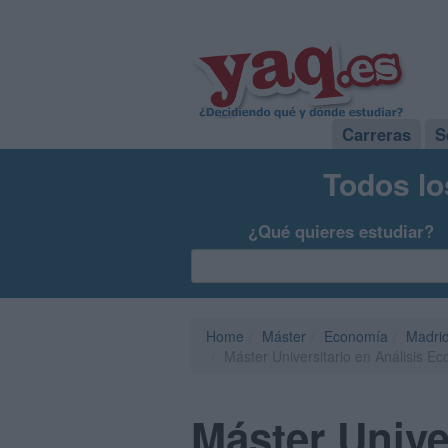
Carreras
S
Todos lo
¿Qué quieres estudiar?
Home
Máster
Economía
Madri
Máster Universitario en Análisis E
Máster Unive