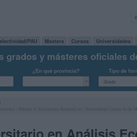
electividad/PAU
Masters
Cursos
Universidades
s grados y másteres oficiales 
¿En qué provincia?
Tipo de for
d
conómico / Master in Economics Analysis en: Universidad Carlos III de
rsitario en Análisis E