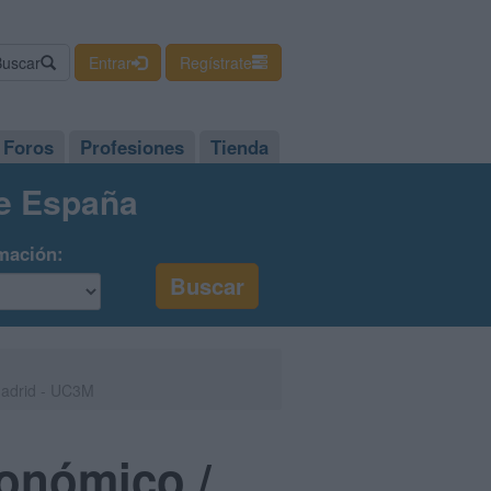
Buscar
Entrar
Regístrate
Foros
Profesiones
Tienda
de España
mación:
 Madrid - UC3M
conómico /