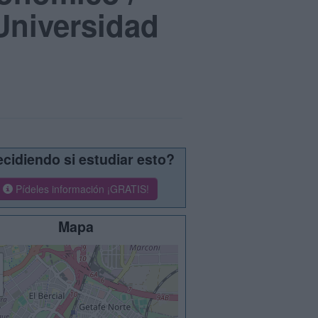
Universidad
cidiendo si estudiar esto?
Pídeles información ¡GRATIS!
Mapa