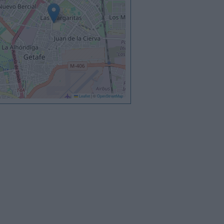
Leaflet
|
©
OpenStreetMap