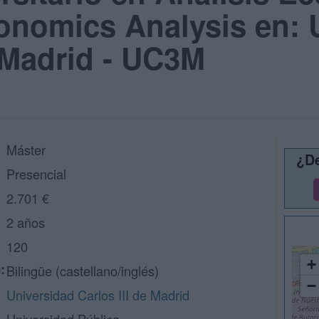
onomics Analysis en: 
e Madrid - UC3M
Máster
¿De
Presencial
2.701 €
2 años
120
+
:
Bilingüe (castellano/inglés)
−
Universidad Carlos III de Madrid