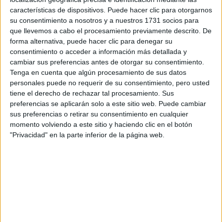
características de dispositivos. Puede hacer clic para otorgarnos
Tus apellidos:
*
su consentimiento a nosotros y a nuestros 1731 socios para
que llevemos a cabo el procesamiento previamente descrito. De
forma alternativa, puede hacer clic para denegar su
Tu email:
*
consentimiento o acceder a información más detallada y
cambiar sus preferencias antes de otorgar su consentimiento.
¿Qué quieres preguntar?
*
Tenga en cuenta que algún procesamiento de sus datos
personales puede no requerir de su consentimiento, pero usted
tiene el derecho de rechazar tal procesamiento. Sus
preferencias se aplicarán solo a este sitio web. Puede cambiar
sus preferencias o retirar su consentimiento en cualquier
momento volviendo a este sitio y haciendo clic en el botón
"Privacidad" en la parte inferior de la página web.
Escribe aquí las dudas o preguntas que te gustaría que te
respondieran: plazos de preinscripción, precios, plazas
disponibles…:
Acepto los
términos y condiciones
y la
política de
privacidad
:
*