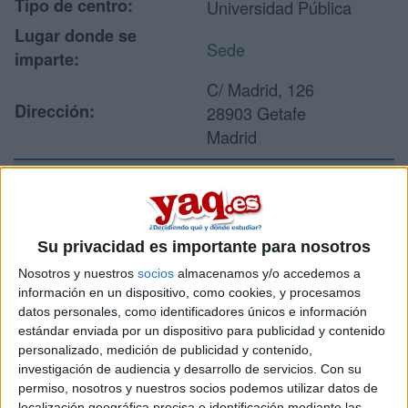
Tipo de centro:
Universidad Pública
Lugar donde se
Sede
imparte:
C/ Madrid, 126
Dirección:
28903 Getafe
Madrid
Recibir más
información
Su privacidad es importante para nosotros
Nosotros y nuestros
socios
almacenamos y/o accedemos a
Rellena este formulario con tus datos y un texto con las
información en un dispositivo, como cookies, y procesamos
preguntas que quieres hacer. Al pulsar el botón de enviar,
datos personales, como identificadores únicos e información
los datos y la pregunta que has introducido se enviarán
estándar enviada por un dispositivo para publicidad y contenido
por correo electrónico al centro educativo para que te
personalizado, medición de publicidad y contenido,
respondan ellos directamente.
investigación de audiencia y desarrollo de servicios.
Con su
Tu nombre:
*
permiso, nosotros y nuestros socios podemos utilizar datos de
localización geográfica precisa e identificación mediante las