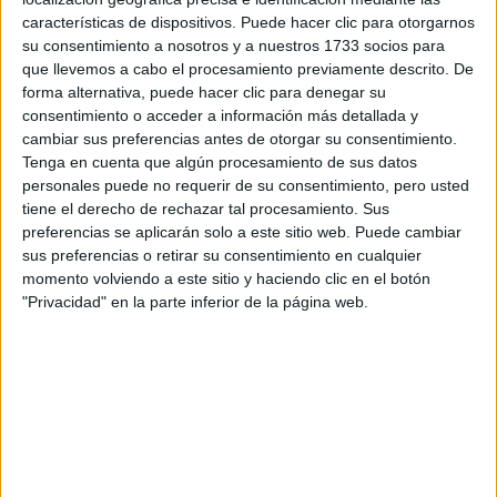
Tus apellidos:
*
características de dispositivos. Puede hacer clic para otorgarnos
su consentimiento a nosotros y a nuestros 1733 socios para
que llevemos a cabo el procesamiento previamente descrito. De
Tu email:
*
forma alternativa, puede hacer clic para denegar su
consentimiento o acceder a información más detallada y
¿Qué quieres preguntar?
*
cambiar sus preferencias antes de otorgar su consentimiento.
Tenga en cuenta que algún procesamiento de sus datos
personales puede no requerir de su consentimiento, pero usted
tiene el derecho de rechazar tal procesamiento. Sus
preferencias se aplicarán solo a este sitio web. Puede cambiar
sus preferencias o retirar su consentimiento en cualquier
momento volviendo a este sitio y haciendo clic en el botón
Escribe aquí las dudas o preguntas que te gustaría que te
"Privacidad" en la parte inferior de la página web.
respondieran: plazos de preinscripción, precios, plazas
disponibles…:
Acepto los
términos y condiciones
y la
política de
privacidad
:
*