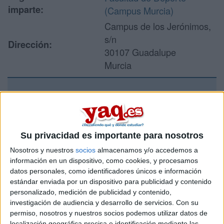
imparte:
(Campus Murcia)
Campus de los Jerónimos,
s/n
Dirección:
30107 Guadalupe
Murcia
Recibir más
información
Su privacidad es importante para nosotros
Rellena este formulario con tus datos y un texto con las
Nosotros y nuestros
socios
almacenamos y/o accedemos a
preguntas que quieres hacer. Al pulsar el botón de enviar,
información en un dispositivo, como cookies, y procesamos
los datos y la pregunta que has introducido se enviarán
datos personales, como identificadores únicos e información
por correo electrónico al centro educativo para que te
estándar enviada por un dispositivo para publicidad y contenido
respondan ellos directamente.
personalizado, medición de publicidad y contenido,
Tu nombre:
*
investigación de audiencia y desarrollo de servicios.
Con su
permiso, nosotros y nuestros socios podemos utilizar datos de
localización geográfica precisa e identificación mediante las