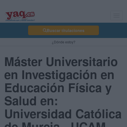
Toggl
navig
Buscar titulaciones
¿Dónde estoy?
Máster Universitario
en Investigación en
Educación Física y
Salud en:
Universidad Católica
de Murcia - UCAM