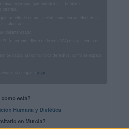
trónico de yaq.es, que puede incluir también
icitarias.
ualquier medio de comunicación, como correo electrónico,
ios electrónicos.
o del interesado.
SL (empresa editora de la web YAQ.es), así como el
rimir los datos, así como otros derechos, como se explica
 privacidad completa
aquí
.
s como esta?
ición Humana y Dietética
sitario en Murcia?