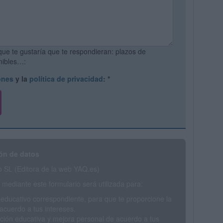
que te gustaría que te respondieran: plazos de
onibles…:
ones
y la
política de privacidad
:
*
ón de datos
SL (Editora de la web YAQ.es)
mediante este formulario será utilizada para:
 educativo correspondiente, para que te proporcione la
acuerdo a tus intereses.
ción educativa y mejora personal de acuerdo a tus