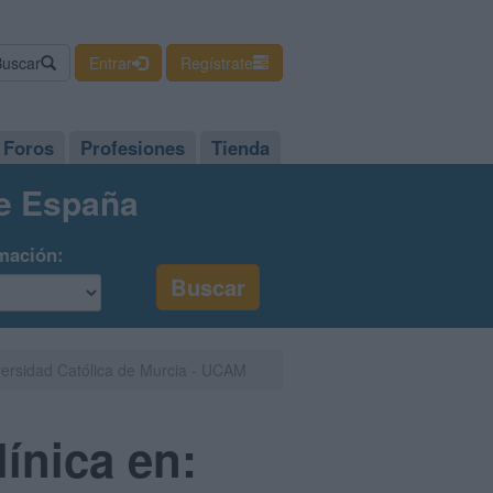
Buscar
Entrar
Regístrate
Foros
Profesiones
Tienda
de España
mación:
iversidad Católica de Murcia - UCAM
línica en: