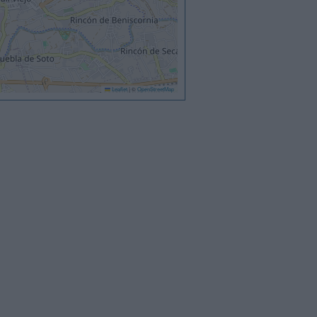
Leaflet
|
©
OpenStreetMap