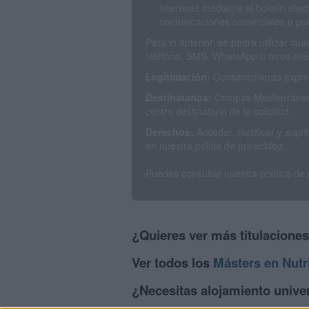
intereses mediante el boletín elec
comunicaciones comerciales o publ
Para lo anterior, se podrá utilizar c
teléfono, SMS, WhatsApp u otros med
Legitimación:
Consentimiento expres
Destinatarios:
Compás Mediterráneo 
centro destinatario de la solicitud.
Derechos:
Acceder, rectificar y sup
en nuestra polítia de privacidad.
Puedes consultar nuestra política de
¿Quieres ver más titulacione
Ver todos los
Másters en Nutr
¿Necesitas alojamiento univer