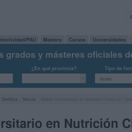
electividad/PAU
Masters
Cursos
Universidades
s grados y másteres oficiales 
¿En qué provincia?
Tipo de for
 Dietética
Murcia
Máster Universitario en Nutrición Clínica en: Un
sitario en Nutrición C