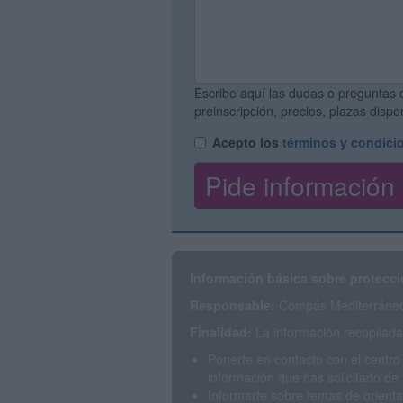
Escribe aquí las dudas o preguntas 
preinscripción, precios, plazas disp
Acepto los
términos y condici
Información básica sobre protecci
Responsable:
Compás Mediterráneo 
Finalidad:
La información recopilada 
Ponerte en contacto con el centro
información que has solicitado de 
Informarte sobre temas de orienta