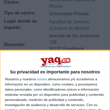
Centro:
Murcia
Tipo de centro:
Universidad Privada
Lugar donde se
Facultad de Derecho
imparte:
(Campus de Murcia)
Avenida de los Jerónimos
135
Dirección:
30107 Guadalupe
Murcia
Su privacidad es importante para nosotros
Recibir más
Nosotros y nuestros
socios
almacenamos y/o accedemos a
información
información en un dispositivo, como cookies, y procesamos
datos personales, como identificadores únicos e información
estándar enviada por un dispositivo para publicidad y contenido
Rellena este formulario con tus datos y un texto con las
personalizado, medición de publicidad y contenido,
preguntas que quieres hacer. Al pulsar el botón de enviar,
los datos y la pregunta que has introducido se enviarán
investigación de audiencia y desarrollo de servicios.
Con su