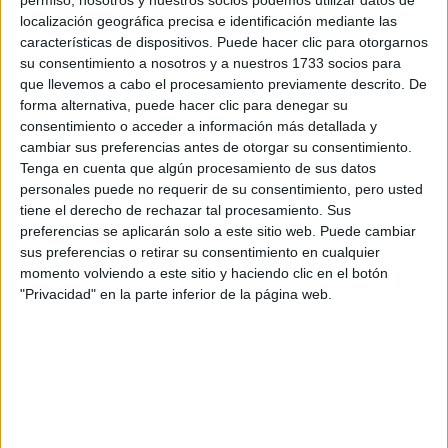
por correo electrónico al centro educativo para que te
permiso, nosotros y nuestros socios podemos utilizar datos de
respondan ellos directamente.
localización geográfica precisa e identificación mediante las
características de dispositivos. Puede hacer clic para otorgarnos
Tu nombre:
*
su consentimiento a nosotros y a nuestros 1733 socios para
que llevemos a cabo el procesamiento previamente descrito. De
Tus apellidos:
*
forma alternativa, puede hacer clic para denegar su
consentimiento o acceder a información más detallada y
cambiar sus preferencias antes de otorgar su consentimiento.
Tu email:
*
Tenga en cuenta que algún procesamiento de sus datos
personales puede no requerir de su consentimiento, pero usted
tiene el derecho de rechazar tal procesamiento. Sus
¿Qué quieres preguntar?
*
preferencias se aplicarán solo a este sitio web. Puede cambiar
sus preferencias o retirar su consentimiento en cualquier
momento volviendo a este sitio y haciendo clic en el botón
"Privacidad" en la parte inferior de la página web.
Escribe aquí las dudas o preguntas que te gustaría que te
respondieran: plazos de preinscripción, precios, plazas
disponibles…:
Acepto los
términos y condiciones
y la
política de
privacidad
:
*