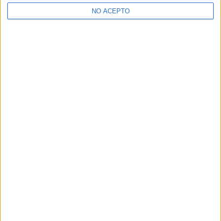
>> Residencias de estudiantes y colegios mayores en Murcia
NO ACEPTO
¿Decidiendo si estudiar esto?
Pídeles información ¡GRATIS!
Mapa
+
−