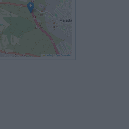
Leaflet
|
©
OpenStreetMap