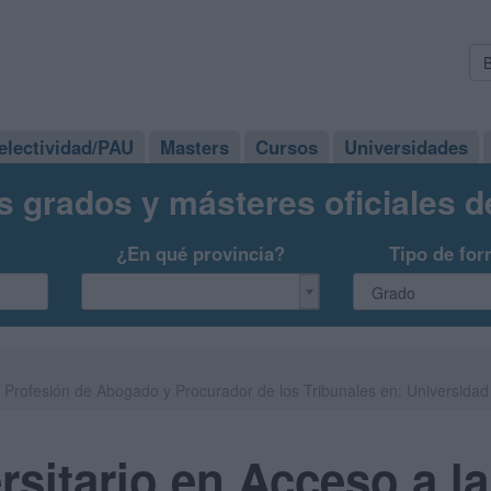
electividad/PAU
Masters
Cursos
Universidades
s grados y másteres oficiales 
¿En qué provincia?
Tipo de for
a Profesión de Abogado y Procurador de los Tribunales en: Universida
rsitario en Acceso a l