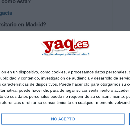
s como esta?
gacía
sitario en Madrid?
os mayores en Madrid
 en un dispositivo, como cookies, y procesamos datos personales, co
Quiénes somos
|
Contactar
|
Anúnciate
blicidad y contenido, investigación de audiencia y desarrollo de servic
o legal
|
Politica de privacidad
|
Condiciones generales
|
Política de co
as características de dispositivos. Puede hacer clic para otorgarnos su
s Mediterráneo S.L.
- Diego de León 47 - 28006 Madrid [ESPAÑA] - T
ternativa, puede hacer clic para denegar su consentimiento o acceder
 de sus datos personales puede no requerir de su consentimiento, per
referencias o retirar su consentimiento en cualquier momento volviendo 
NO ACEPTO