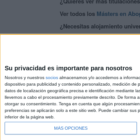
¿Quieres ver más titulacione
Ver todos los
Másters en Abo
¿Necesitas alojamiento univer
>> Residencias de estudiantes y colegi
Su privacidad es importante para nosotros
Nosotros y nuestros
socios
almacenamos y/o accedemos a información
dispositivo para publicidad y contenido personalizado, medición de pu
Avis
datos de localización geográfica precisa e identificación mediante l
© 2003-2026
Compá
llevemos a cabo el procesamiento previamente descrito. De forma al
otorgar su consentimiento.
Tenga en cuenta que algún procesamiento
preferencias se aplicarán solo a este sitio web. Puede cambiar sus p
inferior de la página web.
MÁS OPCIONES