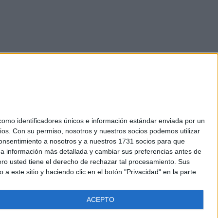
mo identificadores únicos e información estándar enviada por un
ios.
Con su permiso, nosotros y nuestros socios podemos utilizar
okies
 consentimiento a nosotros y a nuestros 1731 socios para que
el. +34 91 593 2767
 a información más detallada y cambiar sus preferencias antes de
o usted tiene el derecho de rechazar tal procesamiento. Sus
a este sitio y haciendo clic en el botón "Privacidad" en la parte
ACEPTO