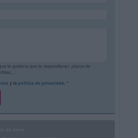
que te gustaría que te respondieran: plazos de
onibles…:
ones
y la
política de privacidad
:
*
ón de datos