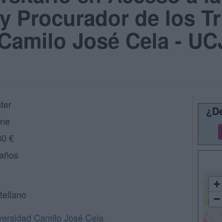
 Procurador de los Tr
Camilo José Cela - U
ter
¿De
ine
80 €
 años
+
tellano
−
versidad Camilo José Cela