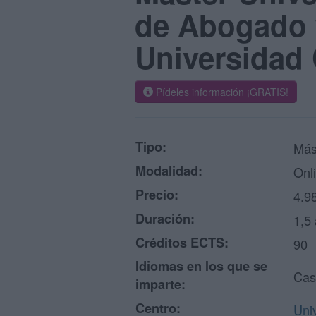
de Abogado y
Universidad 
Pídeles información ¡GRATIS!
Tipo:
Más
Modalidad:
Onl
Precio:
4.9
Duración:
1,5
Créditos ECTS:
90
Idiomas en los que se
Cas
imparte:
Centro:
Uni