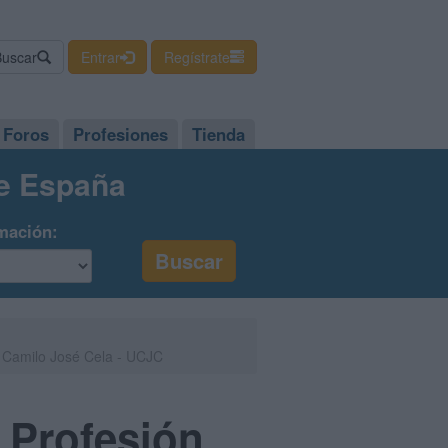
Buscar
Entrar
Regístrate
Foros
Profesiones
Tienda
de España
mación:
d Camilo José Cela - UCJC
a Profesión