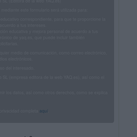
SL (Editora de la web YAQ.es)
mediante este formulario será utilizada para:
 educativo correspondiente, para que te proporcione la
acuerdo a tus intereses.
ción educativa y mejora personal de acuerdo a tus
trónico de yaq.es, que puede incluir también
icitarias.
ualquier medio de comunicación, como correo electrónico,
ios electrónicos.
o del interesado.
SL (empresa editora de la web YAQ.es), así como el
rimir los datos, así como otros derechos, como se explica
 privacidad completa
aquí
.