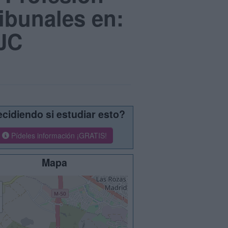
ibunales en:
CJC
cidiendo si estudiar esto?
Pídeles información ¡GRATIS!
Mapa