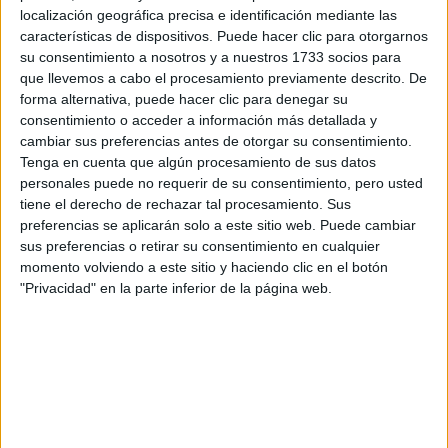
respondan ellos directamente.
localización geográfica precisa e identificación mediante las
Tu nombre:
*
características de dispositivos. Puede hacer clic para otorgarnos
su consentimiento a nosotros y a nuestros 1733 socios para
que llevemos a cabo el procesamiento previamente descrito. De
Tus apellidos:
*
forma alternativa, puede hacer clic para denegar su
consentimiento o acceder a información más detallada y
Tu email:
*
cambiar sus preferencias antes de otorgar su consentimiento.
Tenga en cuenta que algún procesamiento de sus datos
personales puede no requerir de su consentimiento, pero usted
¿Qué quieres preguntar?
*
tiene el derecho de rechazar tal procesamiento. Sus
preferencias se aplicarán solo a este sitio web. Puede cambiar
sus preferencias o retirar su consentimiento en cualquier
momento volviendo a este sitio y haciendo clic en el botón
"Privacidad" en la parte inferior de la página web.
Escribe aquí las dudas o preguntas que te gustaría que te
respondieran: plazos de preinscripción, precios, plazas
disponibles…:
Acepto los
términos y condiciones
y la
política de
privacidad
:
*