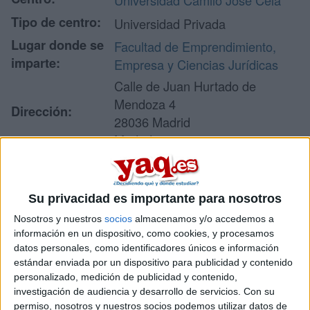
Universidad Camilo José Cela
Tipo de centro:
Universidad Privada
Lugar donde se
Facultad de Emprendimiento,
imparte:
Empresa y Ciencias Jurídicas
Calle de Juan Hurtado de
Mendoza 4
Dirección:
28036 Madrid
Madrid
Recibir más
Su privacidad es importante para nosotros
información
Nosotros y nuestros
socios
almacenamos y/o accedemos a
información en un dispositivo, como cookies, y procesamos
datos personales, como identificadores únicos e información
Rellena este formulario con tus datos y un texto con las
estándar enviada por un dispositivo para publicidad y contenido
preguntas que quieres hacer. Al pulsar el botón de enviar,
personalizado, medición de publicidad y contenido,
los datos y la pregunta que has introducido se enviarán
investigación de audiencia y desarrollo de servicios.
Con su
por correo electrónico al centro educativo para que te
permiso, nosotros y nuestros socios podemos utilizar datos de