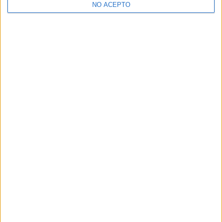
NO ACEPTO
¿Decidiendo si estudiar esto?
Pídeles información ¡GRATIS!
Mapa
+
−
Leaflet
|
©
OpenStreetMap