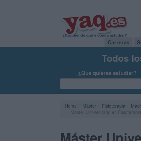
Carreras
S
Todos lo
¿Qué quieres estudiar?
Home
Máster
Fisioterapia
Madr
Máster Universitario en Fisioterap
Máster Univer