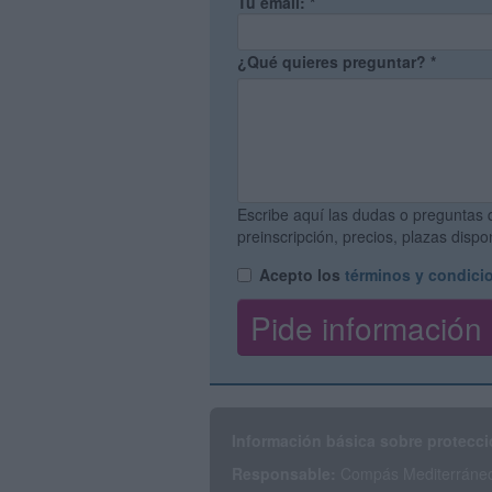
Tu email:
*
¿Qué quieres preguntar?
*
Escribe aquí las dudas o preguntas 
preinscripción, precios, plazas disp
Acepto los
términos y condici
Información básica sobre protecci
Responsable:
Compás Mediterráneo 