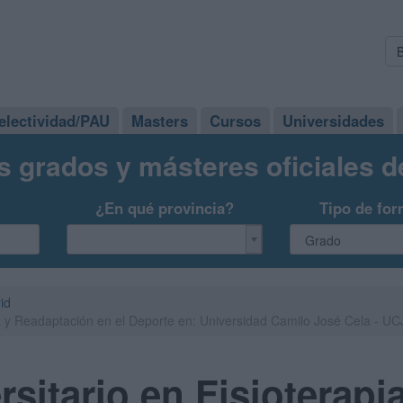
electividad/PAU
Masters
Cursos
Universidades
s grados y másteres oficiales 
¿En qué provincia?
Tipo de for
id
ia y Readaptación en el Deporte en: Universidad Camilo José Cela - U
sitario en Fisioterapi