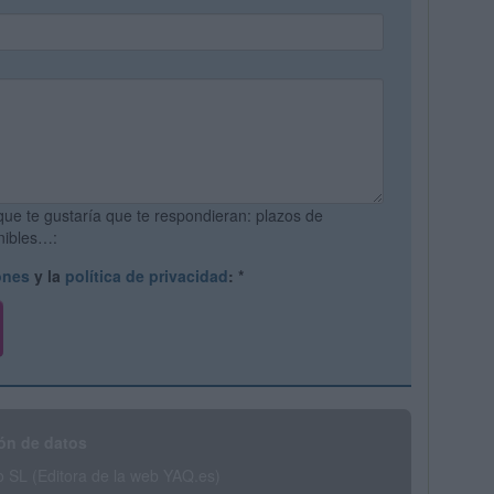
que te gustaría que te respondieran: plazos de
onibles…:
ones
y la
política de privacidad
:
*
ón de datos
SL (Editora de la web YAQ.es)