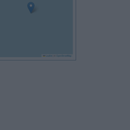
Leaflet
|
©
OpenStreetMap