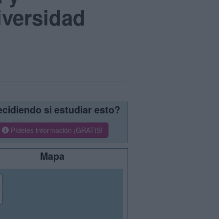
iversidad
cidiendo si estudiar esto?
Pídeles información ¡GRATIS!
Mapa