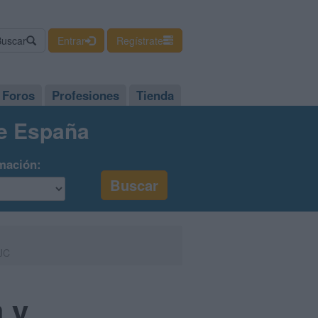
Buscar
Entrar
Regístrate
Foros
Profesiones
Tienda
de España
mación:
CJC
a y