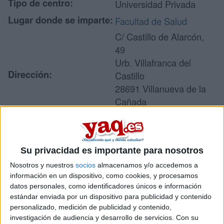
Tipo de centro:
Universidad Privada
Lugar donde se imparte:
Facultad de Salud
C/ Castillo de Alarcón,
49
Urb. Villafranca del
Dirección:
Castillo
28691 Villanueva de la
Cañada
Madrid
Su privacidad es importante para nosotros
Recibir más
Nosotros y nuestros
socios
almacenamos y/o accedemos a
información
información en un dispositivo, como cookies, y procesamos
datos personales, como identificadores únicos e información
estándar enviada por un dispositivo para publicidad y contenido
Rellena este formulario con tus datos y un texto con las
preguntas que quieres hacer. Al pulsar el botón de enviar,
personalizado, medición de publicidad y contenido,
los datos y la pregunta que has introducido se enviarán
investigación de audiencia y desarrollo de servicios.
Con su