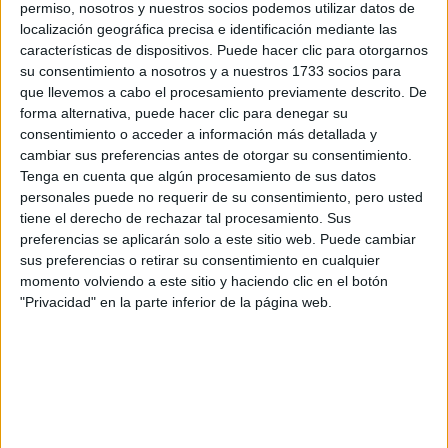
por correo electrónico al centro educativo para que te
permiso, nosotros y nuestros socios podemos utilizar datos de
respondan ellos directamente.
localización geográfica precisa e identificación mediante las
características de dispositivos. Puede hacer clic para otorgarnos
Tu nombre:
*
su consentimiento a nosotros y a nuestros 1733 socios para
que llevemos a cabo el procesamiento previamente descrito. De
Tus apellidos:
*
forma alternativa, puede hacer clic para denegar su
consentimiento o acceder a información más detallada y
cambiar sus preferencias antes de otorgar su consentimiento.
Tu email:
*
Tenga en cuenta que algún procesamiento de sus datos
personales puede no requerir de su consentimiento, pero usted
¿Qué quieres preguntar?
*
tiene el derecho de rechazar tal procesamiento. Sus
preferencias se aplicarán solo a este sitio web. Puede cambiar
sus preferencias o retirar su consentimiento en cualquier
momento volviendo a este sitio y haciendo clic en el botón
"Privacidad" en la parte inferior de la página web.
Escribe aquí las dudas o preguntas que te gustaría que te
respondieran: plazos de preinscripción, precios, plazas
disponibles…:
Acepto los
términos y condiciones
y la
política de