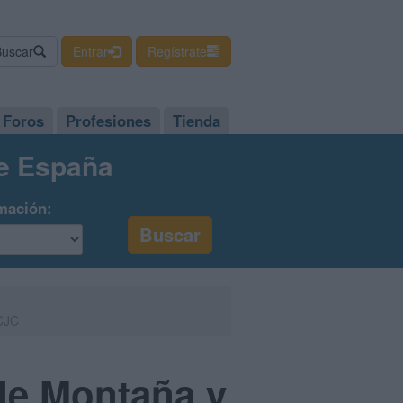
Buscar
Entrar
Regístrate
Foros
Profesiones
Tienda
de España
mación:
UCJC
 de Montaña y