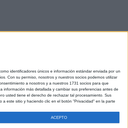
mo identificadores únicos e información estándar enviada por un
ios.
Con su permiso, nosotros y nuestros socios podemos utilizar
okies
 consentimiento a nosotros y a nuestros 1731 socios para que
el. +34 91 593 2767
 a información más detallada y cambiar sus preferencias antes de
o usted tiene el derecho de rechazar tal procesamiento. Sus
a este sitio y haciendo clic en el botón "Privacidad" en la parte
ACEPTO