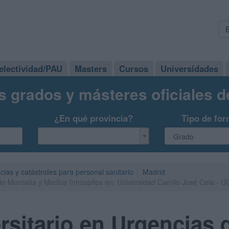
electividad/PAU
Masters
Cursos
Universidades
s grados y másteres oficiales 
¿En qué provincia?
Tipo de for
as y catástrofes para personal sanitario
Madrid
 de Montaña y Medios Inhóspitos en: Universidad Camilo José Cela - 
rsitario en Urgencias