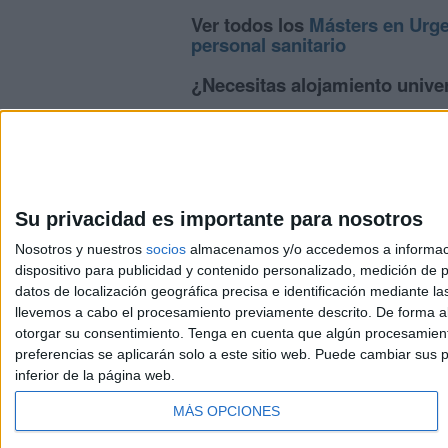
Ver todos los
Másters en Urge
personal sanitario
¿Necesitas alojamiento univer
>> Residencias de estudiantes y colegi
Su privacidad es importante para nosotros
Nosotros y nuestros
socios
almacenamos y/o accedemos a información
dispositivo para publicidad y contenido personalizado, medición de pu
Avis
datos de localización geográfica precisa e identificación mediante l
© 2003-2026
Compá
llevemos a cabo el procesamiento previamente descrito. De forma al
otorgar su consentimiento.
Tenga en cuenta que algún procesamiento
preferencias se aplicarán solo a este sitio web. Puede cambiar sus p
inferior de la página web.
MÁS OPCIONES