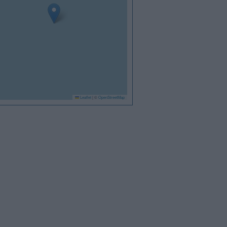
Leaflet
|
©
OpenStreetMap