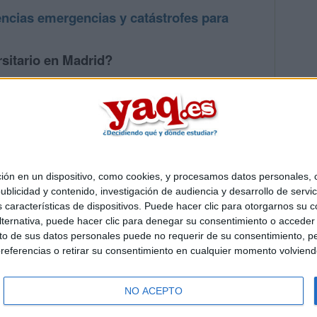
ncias emergencias y catástrofes para
sitario en Madrid?
os mayores en Madrid
 en un dispositivo, como cookies, y procesamos datos personales, co
Quiénes somos
|
Contactar
|
Anúnciate
blicidad y contenido, investigación de audiencia y desarrollo de servic
o legal
|
Politica de privacidad
|
Condiciones generales
|
Política de co
as características de dispositivos. Puede hacer clic para otorgarnos su
s Mediterráneo S.L.
- Diego de León 47 - 28006 Madrid [ESPAÑA] - T
ternativa, puede hacer clic para denegar su consentimiento o acceder
 de sus datos personales puede no requerir de su consentimiento, per
referencias o retirar su consentimiento en cualquier momento volviendo 
NO ACEPTO