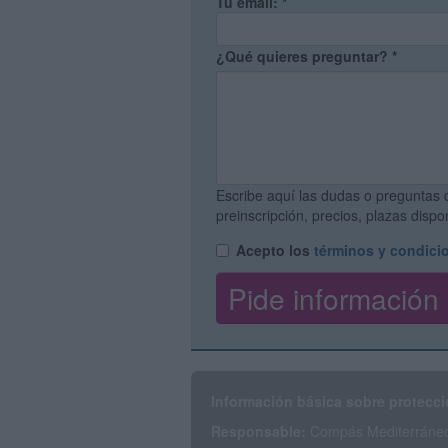
Tu email:
*
¿Qué quieres preguntar?
*
Escribe aquí las dudas o preguntas 
preinscripción, precios, plazas disp
Acepto los
términos y condici
Información básica sobre protecci
Responsable:
Compás Mediterráneo 