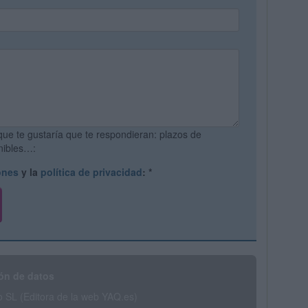
que te gustaría que te respondieran: plazos de
onibles…:
ones
y la
política de privacidad
:
*
ón de datos
SL (Editora de la web YAQ.es)