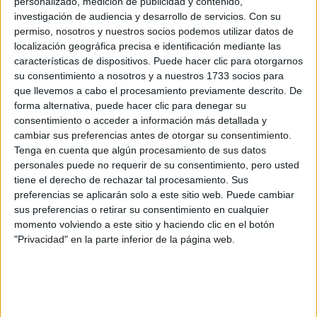
Recibir más
personalizado, medición de publicidad y contenido,
investigación de audiencia y desarrollo de servicios.
Con su
información
permiso, nosotros y nuestros socios podemos utilizar datos de
localización geográfica precisa e identificación mediante las
Rellena este formulario con tus datos y un texto con las
características de dispositivos. Puede hacer clic para otorgarnos
preguntas que quieres hacer. Al pulsar el botón de enviar,
su consentimiento a nosotros y a nuestros 1733 socios para
los datos y la pregunta que has introducido se enviarán
que llevemos a cabo el procesamiento previamente descrito. De
por correo electrónico al centro educativo para que te
forma alternativa, puede hacer clic para denegar su
respondan ellos directamente.
consentimiento o acceder a información más detallada y
cambiar sus preferencias antes de otorgar su consentimiento.
Tu nombre:
*
Tenga en cuenta que algún procesamiento de sus datos
personales puede no requerir de su consentimiento, pero usted
Tus apellidos:
*
tiene el derecho de rechazar tal procesamiento. Sus
preferencias se aplicarán solo a este sitio web. Puede cambiar
sus preferencias o retirar su consentimiento en cualquier
Tu email:
*
momento volviendo a este sitio y haciendo clic en el botón
"Privacidad" en la parte inferior de la página web.
¿Qué quieres preguntar?
*