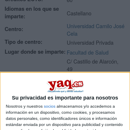
Idiomas en los que se
Castellano
imparte:
Universidad Camilo José
Centro:
Cela
Tipo de centro:
Universidad Privada
Lugar donde se imparte:
Facultad de Salud
C/ Castillo de Alarcón,
49
Urb. Villafranca del
Dirección:
Castillo
28691 Villanueva de la
Su privacidad es importante para nosotros
Cañada
Madrid
Nosotros y nuestros
socios
almacenamos y/o accedemos a
información en un dispositivo, como cookies, y procesamos
datos personales, como identificadores únicos e información
estándar enviada por un dispositivo para publicidad y contenido