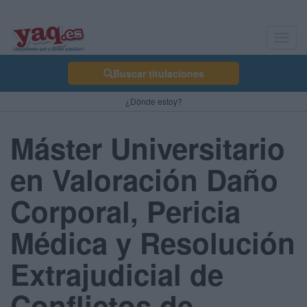
Toggl
navig
Buscar titulaciones
¿Dónde estoy?
Máster Universitario
en Valoración Daño
Corporal, Pericia
Médica y Resolución
Extrajudicial de
Conflictos de