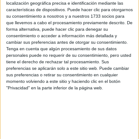
localización geográfica precisa e identificación mediante las
características de dispositivos. Puede hacer clic para otorgarnos
Tu email:
*
su consentimiento a nosotros y a nuestros 1733 socios para
que llevemos a cabo el procesamiento previamente descrito. De
forma alternativa, puede hacer clic para denegar su
¿Qué quieres preguntar?
*
consentimiento o acceder a información más detallada y
cambiar sus preferencias antes de otorgar su consentimiento.
Tenga en cuenta que algún procesamiento de sus datos
personales puede no requerir de su consentimiento, pero usted
tiene el derecho de rechazar tal procesamiento. Sus
preferencias se aplicarán solo a este sitio web. Puede cambiar
Escribe aquí las dudas o preguntas que te gustaría que te
sus preferencias o retirar su consentimiento en cualquier
respondieran: plazos de preinscripción, precios, plazas
momento volviendo a este sitio y haciendo clic en el botón
disponibles…:
"Privacidad" en la parte inferior de la página web.
Acepto los
términos y condiciones
y la
política de
privacidad
:
*