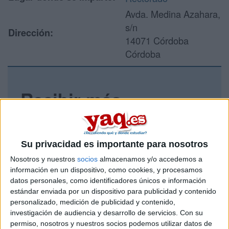
Avda. Medina Azahara,
s/n
Dirección:
14071 Córdoba
Córdoba
Recibir más
información
Rellena este formulario con tus datos y un texto con las
Su privacidad es importante para nosotros
preguntas que quieres hacer. Al pulsar el botón de enviar,
los datos y la pregunta que has introducido se enviarán
Nosotros y nuestros
socios
almacenamos y/o accedemos a
por correo electrónico al centro educativo para que te
información en un dispositivo, como cookies, y procesamos
respondan ellos directamente.
datos personales, como identificadores únicos e información
estándar enviada por un dispositivo para publicidad y contenido
Tu nombre:
*
personalizado, medición de publicidad y contenido,
investigación de audiencia y desarrollo de servicios.
Con su
Tus apellidos:
*
permiso, nosotros y nuestros socios podemos utilizar datos de