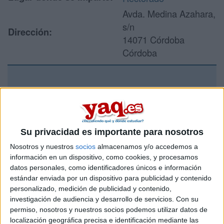
Avda. Medina Azahara,
s/n
Dirección:
14071 Córdoba
Córdoba
Recibir más
información
Su privacidad es importante para nosotros
Rellena este formulario con tus datos y un texto con las
preguntas que quieres hacer. Al pulsar el botón de enviar,
Nosotros y nuestros
socios
almacenamos y/o accedemos a
los datos y la pregunta que has introducido se enviarán
información en un dispositivo, como cookies, y procesamos
por correo electrónico al centro educativo para que te
datos personales, como identificadores únicos e información
respondan ellos directamente.
estándar enviada por un dispositivo para publicidad y contenido
personalizado, medición de publicidad y contenido,
Tu nombre:
*
investigación de audiencia y desarrollo de servicios.
Con su
permiso, nosotros y nuestros socios podemos utilizar datos de
Tus apellidos:
*
localización geográfica precisa e identificación mediante las