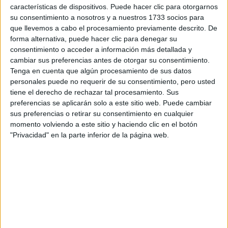
características de dispositivos. Puede hacer clic para otorgarnos
su consentimiento a nosotros y a nuestros 1733 socios para
Tu email:
*
que llevemos a cabo el procesamiento previamente descrito. De
forma alternativa, puede hacer clic para denegar su
¿Qué quieres preguntar?
*
consentimiento o acceder a información más detallada y
cambiar sus preferencias antes de otorgar su consentimiento.
Tenga en cuenta que algún procesamiento de sus datos
personales puede no requerir de su consentimiento, pero usted
tiene el derecho de rechazar tal procesamiento. Sus
preferencias se aplicarán solo a este sitio web. Puede cambiar
sus preferencias o retirar su consentimiento en cualquier
Escribe aquí las dudas o preguntas que te gustaría que te
momento volviendo a este sitio y haciendo clic en el botón
respondieran: plazos de preinscripción, precios, plazas
"Privacidad" en la parte inferior de la página web.
disponibles…:
Acepto los
términos y condiciones
y la
política de
privacidad
:
*