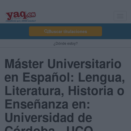
Toggl
navig
Buscar titulaciones
¿Dónde estoy?
Máster Universitario
en Español: Lengua,
Literatura, Historia o
Enseñanza en:
Universidad de
Córdoba - UCO