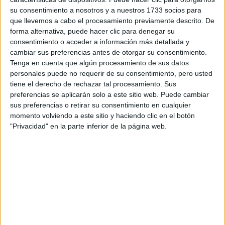
su consentimiento a nosotros y a nuestros 1733 socios para
que llevemos a cabo el procesamiento previamente descrito. De
¿Qué quieres preguntar?
*
forma alternativa, puede hacer clic para denegar su
consentimiento o acceder a información más detallada y
cambiar sus preferencias antes de otorgar su consentimiento.
Tenga en cuenta que algún procesamiento de sus datos
personales puede no requerir de su consentimiento, pero usted
tiene el derecho de rechazar tal procesamiento. Sus
Escribe aquí las dudas o preguntas que te gustaría que te
preferencias se aplicarán solo a este sitio web. Puede cambiar
respondieran: plazos de preinscripción, precios, plazas
sus preferencias o retirar su consentimiento en cualquier
disponibles…:
momento volviendo a este sitio y haciendo clic en el botón
"Privacidad" en la parte inferior de la página web.
Acepto los
términos y condiciones
y la
política de
privacidad
:
*
Información básica sobre protección de datos