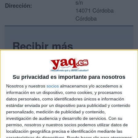
s/n
Dirección:
14071 Córdoba
Córdoba
Recibir más
información
Rellena este formulario con tus datos y un texto con las
preguntas que quieres hacer. Al pulsar el botón de enviar,
Su privacidad es importante para nosotros
los datos y la pregunta que has introducido se enviarán
Nosotros y nuestros
socios
almacenamos y/o accedemos a
por correo electrónico al centro educativo para que te
información en un dispositivo, como cookies, y procesamos
respondan ellos directamente.
datos personales, como identificadores únicos e información
Tu nombre:
*
estándar enviada por un dispositivo para publicidad y contenido
personalizado, medición de publicidad y contenido,
investigación de audiencia y desarrollo de servicios.
Con su
Tus apellidos:
*
permiso, nosotros y nuestros socios podemos utilizar datos de
localización geográfica precisa e identificación mediante las
Tu email:
*
características de dispositivos. Puede hacer clic para otorgarnos