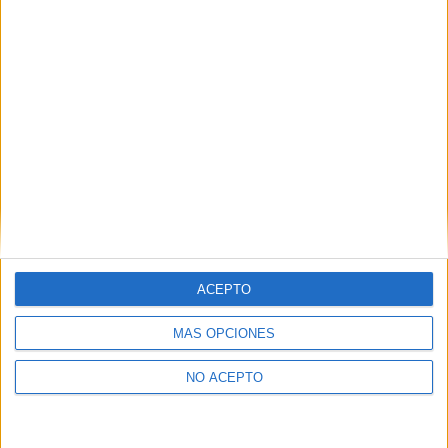
como otros derechos, como se explica en nuestra polítia de
privacidad.
Puedes consultar nuestra política de privacidad completa
aquí
.
¿Quieres ver más titulaciones como esta?
Ver todos los
Másters en Ingeniería Ambiental
¿Necesitas alojamiento universitario en
Córdoba?
ACEPTO
>> Residencias de estudiantes y colegios mayores en Córdoba
MÁS OPCIONES
¿Decidiendo si estudiar esto?
NO ACEPTO
Pídeles información ¡GRATIS!
Mapa