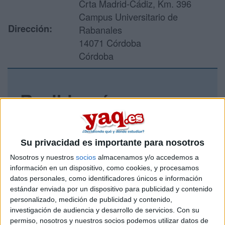
Crta Madrid-Cádiz, Km. 396
Campus Universitario de
Dirección:
Rabanales
14071 Córdoba
Córdoba
Recibir más
información
Rellena este formulario con tus datos y un texto con las
Su privacidad es importante para nosotros
preguntas que quieres hacer. Al pulsar el botón de enviar,
Nosotros y nuestros
socios
almacenamos y/o accedemos a
los datos y la pregunta que has introducido se enviarán
información en un dispositivo, como cookies, y procesamos
por correo electrónico al centro educativo para que te
datos personales, como identificadores únicos e información
respondan ellos directamente.
estándar enviada por un dispositivo para publicidad y contenido
Tu nombre:
*
personalizado, medición de publicidad y contenido,
investigación de audiencia y desarrollo de servicios.
Con su
permiso, nosotros y nuestros socios podemos utilizar datos de
Tus apellidos:
*