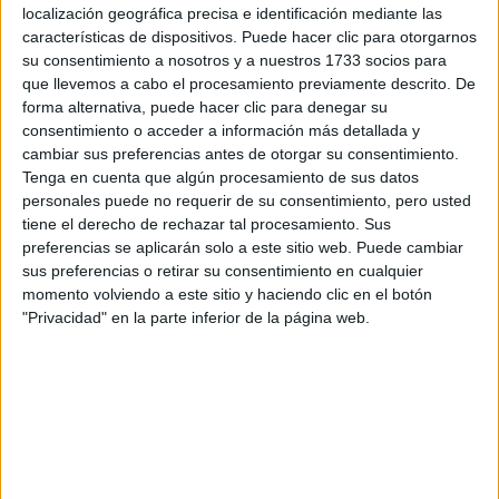
localización geográfica precisa e identificación mediante las
características de dispositivos. Puede hacer clic para otorgarnos
Tu email:
*
su consentimiento a nosotros y a nuestros 1733 socios para
que llevemos a cabo el procesamiento previamente descrito. De
forma alternativa, puede hacer clic para denegar su
¿Qué quieres preguntar?
*
consentimiento o acceder a información más detallada y
cambiar sus preferencias antes de otorgar su consentimiento.
Tenga en cuenta que algún procesamiento de sus datos
personales puede no requerir de su consentimiento, pero usted
tiene el derecho de rechazar tal procesamiento. Sus
preferencias se aplicarán solo a este sitio web. Puede cambiar
Escribe aquí las dudas o preguntas que te gustaría que te
sus preferencias o retirar su consentimiento en cualquier
respondieran: plazos de preinscripción, precios, plazas
momento volviendo a este sitio y haciendo clic en el botón
disponibles…:
"Privacidad" en la parte inferior de la página web.
Acepto los
términos y condiciones
y la
política de
privacidad
:
*