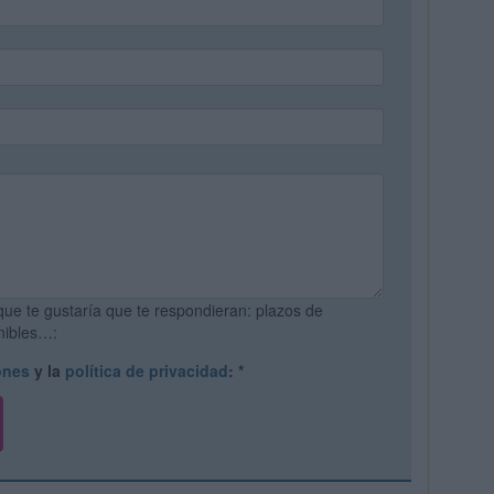
que te gustaría que te respondieran: plazos de
onibles…:
ones
y la
política de privacidad
:
*