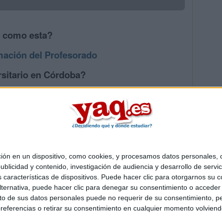
s como esta?
mación del Profesorado
rsitario en Córdoba?
os mayores en Córdoba
 en un dispositivo, como cookies, y procesamos datos personales, co
Quiénes somos
|
Contactar
|
Anúnciate
blicidad y contenido, investigación de audiencia y desarrollo de servic
o legal
|
Politica de privacidad
|
Condiciones generales
|
Política de co
as características de dispositivos. Puede hacer clic para otorgarnos su
s Mediterráneo S.L.
- Diego de León 47 - 28006 Madrid [ESPAÑA] - T
ternativa, puede hacer clic para denegar su consentimiento o acceder
 de sus datos personales puede no requerir de su consentimiento, per
referencias o retirar su consentimiento en cualquier momento volviendo 