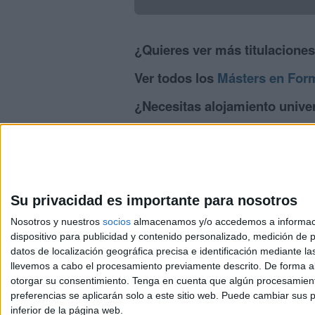
¿Quieres ver más titulacione
Ver todos los
Másters en For
¿Necesitas alojamiento unive
>> Residencias de estudiantes y colegi
Su privacidad es importante para nosotros
Nosotros y nuestros
socios
almacenamos y/o accedemos a información
dispositivo para publicidad y contenido personalizado, medición de pu
Avis
datos de localización geográfica precisa e identificación mediante l
© 2003-2026
Compá
llevemos a cabo el procesamiento previamente descrito. De forma al
otorgar su consentimiento.
Tenga en cuenta que algún procesamiento
preferencias se aplicarán solo a este sitio web. Puede cambiar sus p
inferior de la página web.