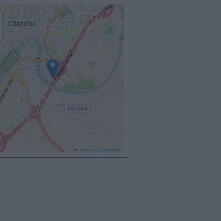
Leaflet
|
©
OpenStreetMap