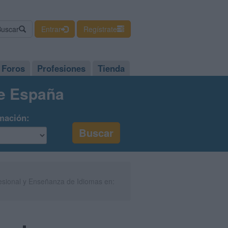
Buscar
Entrar
Regístrate
Foros
Profesiones
Tienda
de España
mación:
fesional y Enseñanza de Idiomas en: