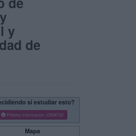
o de
 y
l y
idad de
cidiendo si estudiar esto?
Pídeles información ¡GRATIS!
Mapa