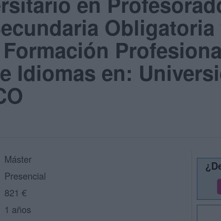
rsitario en Profesorad
cundaria Obligatoria
, Formación Profesiona
e Idiomas en: Univers
UCO
Máster
¿De
Presencial
821 €
1 años