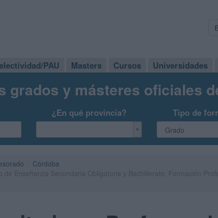
electividad/PAU
Masters
Cursos
Universidades
s grados y másteres oficiales 
¿En qué provincia?
Tipo de for
fesorado
Córdoba
do de Enseñanza Secundaria Obligatoria y Bachillerato, Formación Pro