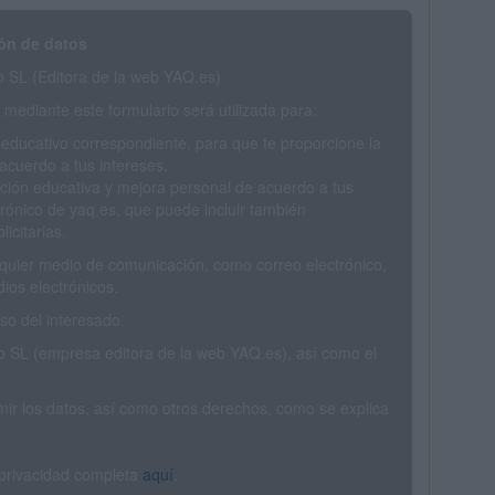
ón de datos
SL (Editora de la web YAQ.es)
mediante este formulario será utilizada para:
 educativo correspondiente, para que te proporcione la
acuerdo a tus intereses.
ción educativa y mejora personal de acuerdo a tus
trónico de yaq.es, que puede incluir también
icitarias.
ualquier medio de comunicación, como correo electrónico,
ios electrónicos.
o del interesado.
SL (empresa editora de la web YAQ.es), así como el
rimir los datos, así como otros derechos, como se explica
 privacidad completa
aquí
.