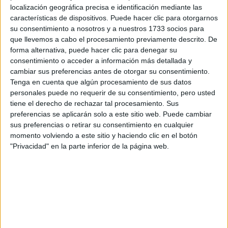
localización geográfica precisa e identificación mediante las
características de dispositivos. Puede hacer clic para otorgarnos
Tus apellidos:
*
su consentimiento a nosotros y a nuestros 1733 socios para
que llevemos a cabo el procesamiento previamente descrito. De
Tu email:
*
forma alternativa, puede hacer clic para denegar su
consentimiento o acceder a información más detallada y
cambiar sus preferencias antes de otorgar su consentimiento.
¿Qué quieres preguntar?
*
Tenga en cuenta que algún procesamiento de sus datos
personales puede no requerir de su consentimiento, pero usted
tiene el derecho de rechazar tal procesamiento. Sus
preferencias se aplicarán solo a este sitio web. Puede cambiar
sus preferencias o retirar su consentimiento en cualquier
momento volviendo a este sitio y haciendo clic en el botón
Escribe aquí las dudas o preguntas que te gustaría que te
"Privacidad" en la parte inferior de la página web.
respondieran: plazos de preinscripción, precios, plazas
disponibles…:
Acepto los
términos y condiciones
y la
política de
privacidad
:
*