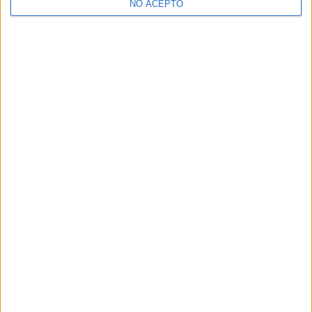
NO ACEPTO
¿Decidiendo si estudiar esto?
Pídeles información ¡GRATIS!
Mapa
+
−
Leaflet
|
©
OpenStreetMap