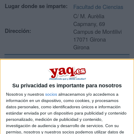
Lugar donde se imparte:
Facultad de Ciencias
C/ M. Aurèlia
Capmany, 69
Dirección:
Campus de Montilivi
17071 Girona
Girona
Recibir más
información
Su privacidad es importante para nosotros
Nosotros y nuestros
socios
almacenamos y/o accedemos a
Rellena este formulario con tus datos y un texto con las
información en un dispositivo, como cookies, y procesamos
preguntas que quieres hacer. Al pulsar el botón de enviar,
datos personales, como identificadores únicos e información
los datos y la pregunta que has introducido se enviarán
estándar enviada por un dispositivo para publicidad y contenido
por correo electrónico al centro educativo para que te
personalizado, medición de publicidad y contenido,
respondan ellos directamente.
investigación de audiencia y desarrollo de servicios.
Con su
Tu nombre:
*
permiso, nosotros y nuestros socios podemos utilizar datos de