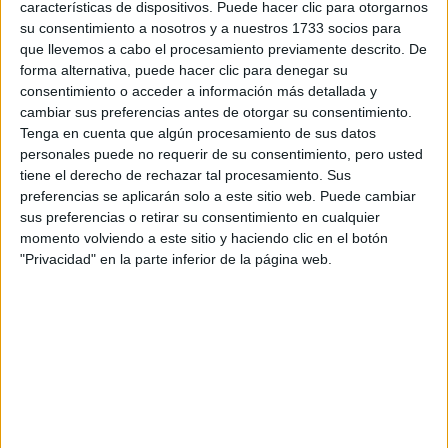
Tu email:
*
características de dispositivos. Puede hacer clic para otorgarnos
su consentimiento a nosotros y a nuestros 1733 socios para
que llevemos a cabo el procesamiento previamente descrito. De
¿Qué quieres preguntar?
*
forma alternativa, puede hacer clic para denegar su
consentimiento o acceder a información más detallada y
cambiar sus preferencias antes de otorgar su consentimiento.
Tenga en cuenta que algún procesamiento de sus datos
personales puede no requerir de su consentimiento, pero usted
tiene el derecho de rechazar tal procesamiento. Sus
Escribe aquí las dudas o preguntas que te gustaría que te
preferencias se aplicarán solo a este sitio web. Puede cambiar
respondieran: plazos de preinscripción, precios, plazas
sus preferencias o retirar su consentimiento en cualquier
disponibles…:
momento volviendo a este sitio y haciendo clic en el botón
"Privacidad" en la parte inferior de la página web.
Acepto los
términos y condiciones
y la
política de
privacidad
:
*
Información básica sobre protección de datos