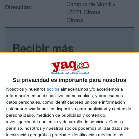
Campus de Montilivi
Dirección:
17071 Girona
Girona
Recibir más
información
Rellena este formulario con tus datos y un texto con las
preguntas que quieres hacer. Al pulsar el botón de enviar,
Su privacidad es importante para nosotros
los datos y la pregunta que has introducido se enviarán
Nosotros y nuestros
socios
almacenamos y/o accedemos a
por correo electrónico al centro educativo para que te
información en un dispositivo, como cookies, y procesamos
respondan ellos directamente.
datos personales, como identificadores únicos e información
Tu nombre:
*
estándar enviada por un dispositivo para publicidad y contenido
personalizado, medición de publicidad y contenido,
investigación de audiencia y desarrollo de servicios.
Con su
Tus apellidos:
*
permiso, nosotros y nuestros socios podemos utilizar datos de
localización geográfica precisa e identificación mediante las