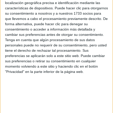
localización geográfica precisa e identificación mediante las
características de dispositivos. Puede hacer clic para otorgarnos
Tu email:
*
su consentimiento a nosotros y a nuestros 1733 socios para
que llevemos a cabo el procesamiento previamente descrito. De
forma alternativa, puede hacer clic para denegar su
¿Qué quieres preguntar?
*
consentimiento o acceder a información más detallada y
cambiar sus preferencias antes de otorgar su consentimiento.
Tenga en cuenta que algún procesamiento de sus datos
personales puede no requerir de su consentimiento, pero usted
tiene el derecho de rechazar tal procesamiento. Sus
preferencias se aplicarán solo a este sitio web. Puede cambiar
Escribe aquí las dudas o preguntas que te gustaría que te
sus preferencias o retirar su consentimiento en cualquier
respondieran: plazos de preinscripción, precios, plazas
momento volviendo a este sitio y haciendo clic en el botón
disponibles…:
"Privacidad" en la parte inferior de la página web.
Acepto los
términos y condiciones
y la
política de
privacidad
:
*