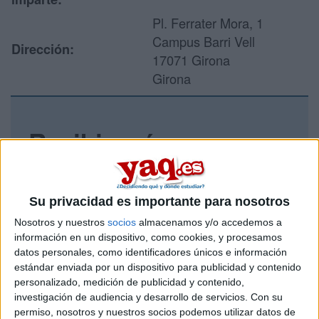
Pl. Ferrater Mora, 1
Campus Barri Vell
Dirección:
17071 Girona
Girona
Recibir más
información
Rellena este formulario con tus datos y un texto con las
Su privacidad es importante para nosotros
preguntas que quieres hacer. Al pulsar el botón de enviar,
Nosotros y nuestros
socios
almacenamos y/o accedemos a
los datos y la pregunta que has introducido se enviarán
información en un dispositivo, como cookies, y procesamos
por correo electrónico al centro educativo para que te
datos personales, como identificadores únicos e información
respondan ellos directamente.
estándar enviada por un dispositivo para publicidad y contenido
Tu nombre:
*
personalizado, medición de publicidad y contenido,
investigación de audiencia y desarrollo de servicios.
Con su
permiso, nosotros y nuestros socios podemos utilizar datos de
Tus apellidos:
*