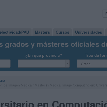
electividad/PAU
Masters
Cursos
Universidades
s grados y másteres oficiales 
¿En qué provincia?
Tipo de for
ona
ón de Imagen Médica / Master in Medical Image Computing en: Univers
rsitario en Computaci