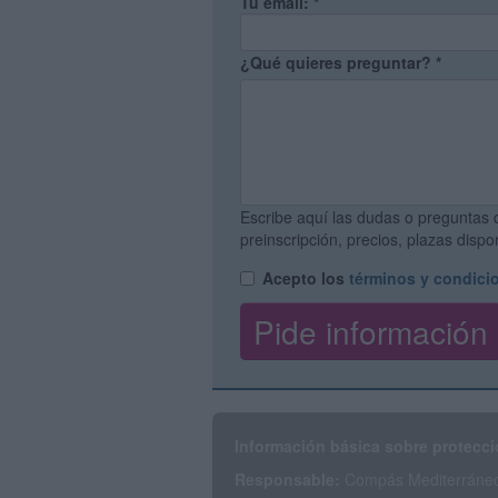
Tu email:
*
¿Qué quieres preguntar?
*
Escribe aquí las dudas o preguntas 
preinscripción, precios, plazas disp
Acepto los
términos y condici
Información básica sobre protecci
Responsable:
Compás Mediterráneo 