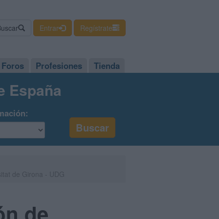
Buscar
Entrar
Regístrate
Foros
Profesiones
Tienda
de España
mación:
itat de Girona - UDG
ón de