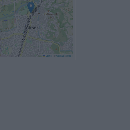
Leaflet
|
©
OpenStreetMap