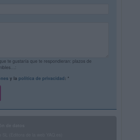
que te gustaría que te respondieran: plazos de
onibles…:
ones
y la
política de privacidad
:
*
ón de datos
SL (Editora de la web YAQ.es)